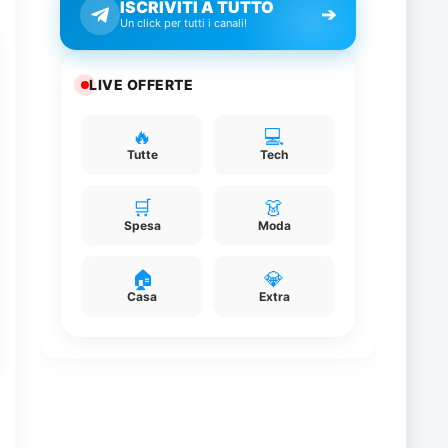
ISCRIVITI A TUTTO
➔
Un click per tutti i canali!
LIVE OFFERTE
🔥
💻
Tutte
Tech
🛒
👗
Spesa
Moda
🏠
💎
Casa
Extra