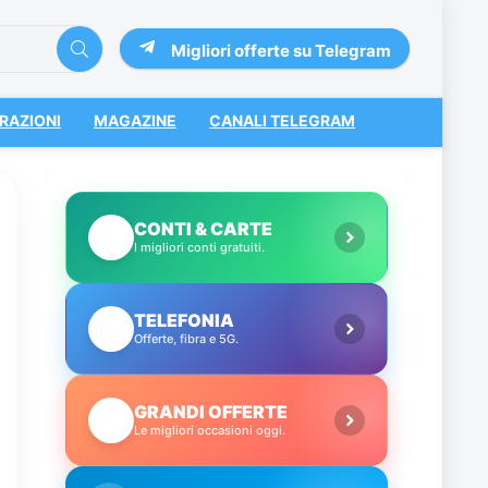
Migliori offerte su Telegram
RAZIONI
MAGAZINE
CANALI TELEGRAM
CONTI & CARTE
💳
I migliori conti gratuiti.
TELEFONIA
📱
Offerte, fibra e 5G.
GRANDI OFFERTE
🔥
Le migliori occasioni oggi.