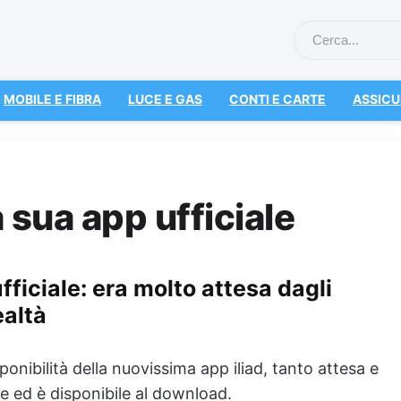
MOBILE E FIBRA
LUCE E GAS
CONTI E CARTE
ASSICU
la sua app ufficiale
ufficiale: era molto attesa dagli
ealtà
onibilità della nuovissima app iliad, tanto attesa e
le ed è disponibile al download.