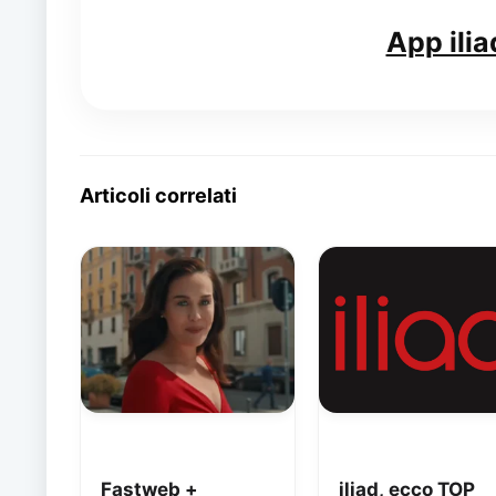
App ilia
Articoli correlati
Fastweb +
iliad, ecco TOP