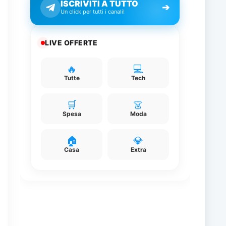
ISCRIVITI A TUTTO
➔
Un click per tutti i canali!
LIVE OFFERTE
🔥
💻
Tutte
Tech
🛒
👗
Spesa
Moda
🏠
💎
Casa
Extra