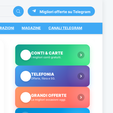
Migliori offerte su Telegram
RAZIONI
MAGAZINE
CANALI TELEGRAM
CONTI & CARTE
💳
I migliori conti gratuiti.
TELEFONIA
📱
Offerte, fibra e 5G.
GRANDI OFFERTE
🔥
Le migliori occasioni oggi.