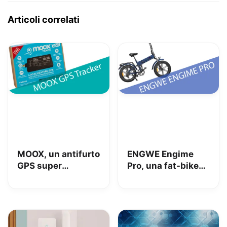
Articoli correlati
MOOX, un antifurto
ENGWE Engime
GPS super
Pro, una fat-bike
interessante per
super divertente
tenere al sicuro
auto, moto e non
solo: la nostra
prova