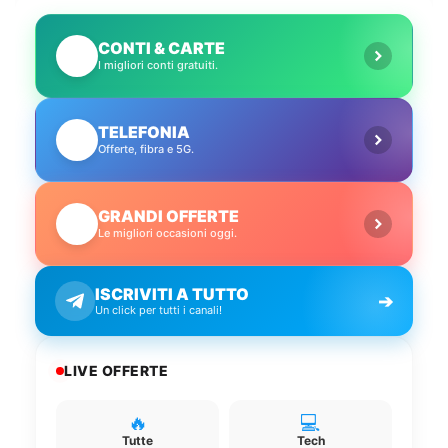
CONTI & CARTE
💳
I migliori conti gratuiti.
TELEFONIA
📱
Offerte, fibra e 5G.
GRANDI OFFERTE
🔥
Le migliori occasioni oggi.
ISCRIVITI A TUTTO
➔
Un click per tutti i canali!
LIVE OFFERTE
🔥
💻
Tutte
Tech