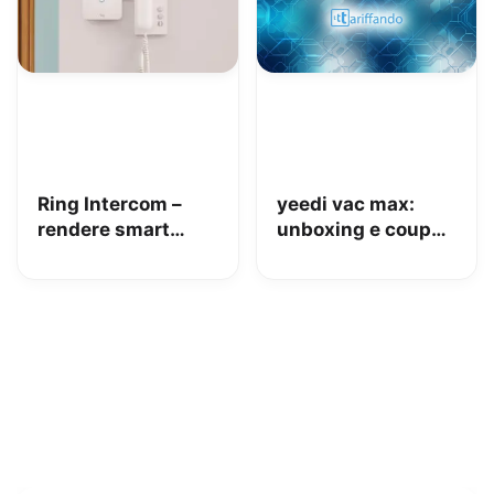
Ring Intercom –
yeedi vac max:
rendere smart
unboxing e coupon
qualsiasi citofono
Amazon da 110€
in pochi minuti!