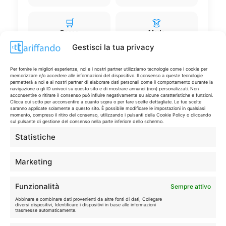
🛒
👗
Spesa
Moda
Gestisci la tua privacy
🏠
💎
Casa
Extra
Per fornire le migliori esperienze, noi e i nostri partner utilizziamo tecnologie come i cookie per
memorizzare e/o accedere alle informazioni del dispositivo. Il consenso a queste tecnologie
permetterà a noi e ai nostri partner di elaborare dati personali come il comportamento durante la
navigazione o gli ID univoci su questo sito e di mostrare annunci (non) personalizzati. Non
acconsentire o ritirare il consenso può influire negativamente su alcune caratteristiche e funzioni.
Clicca qui sotto per acconsentire a quanto sopra o per fare scelte dettagliate. Le tue scelte
saranno applicate solamente a questo sito. È possibile modificare le impostazioni in qualsiasi
momento, compreso il ritiro del consenso, utilizzando i pulsanti della Cookie Policy o cliccando
sul pulsante di gestione del consenso nella parte inferiore dello schermo.
Disclaimer
Statistiche
I marchi citati appartengono ai rispettivi proprietari. Le offerte
Marketing
segnalate possono subire variazioni: verifica sempre le condizioni
sui siti ufficiali.
Funzionalità
Sempre attivo
Abbinare e combinare dati provenienti da altre fonti di dati, Collegare
diversi dispositivi, Identificare i dispositivi in base alle informazioni
trasmesse automaticamente.
Info