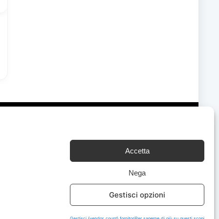
Accetta
Chi Siamo
|
Contattaci
Nega
Gestisci opzioni
Gestisci {vendor_count} fornitori
Per saperne di più su questi scopi