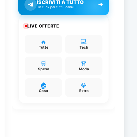
ISCRIVITI A TUTTO
➔
Un click per tutti i canali!
LIVE OFFERTE
🔥
💻
Tutte
Tech
🛒
👗
Spesa
Moda
🏠
💎
Casa
Extra