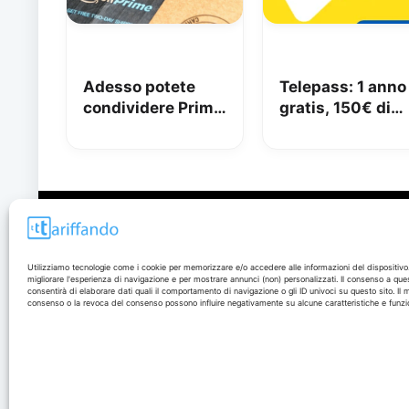
Adesso potete
Telepass: 1 anno
condividere Prime
gratis, 150€ di
in famiglia con
carburante e 50
Amazon Family
di pedaggi
GRATIS!
Disclaimer
Utilizziamo tecnologie come i cookie per memorizzare e/o accedere alle informazioni del dispositivo
migliorare l'esperienza di navigazione e per mostrare annunci (non) personalizzati. Il consenso a que
I marchi citati appartengono ai rispettivi proprietari. Le
consentirà di elaborare dati quali il comportamento di navigazione o gli ID univoci su questo sito. Il
offerte segnalate possono subire variazioni: verifica
consenso o la revoca del consenso possono influire negativamente su alcune caratteristiche e funzio
sempre le condizioni sui siti ufficiali.