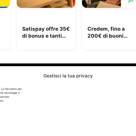
Satispay offre 35€
Credem, fino a
di bonus e tanti
200€ di buoni
€
servizi utili
Amazon con il
conto gratuito
Gestisci la tua privacy
Info
. Lo facciamo per
ste tecnologie ci
In qualità di Affiliato Amazon ed eBay, Tariffando riceve
 mancato
un guadagno dagli acquisti idonei.
ni.
Note Legali
|
Cookie Policy