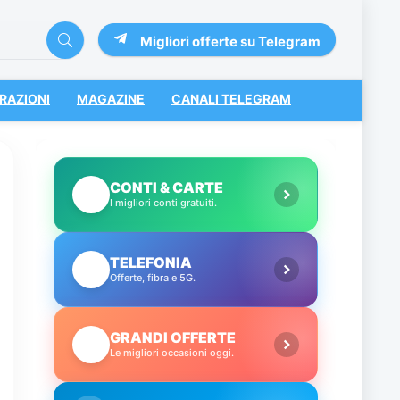
Migliori offerte su Telegram
RAZIONI
MAGAZINE
CANALI TELEGRAM
CONTI & CARTE
💳
I migliori conti gratuiti.
TELEFONIA
📱
Offerte, fibra e 5G.
GRANDI OFFERTE
🔥
Le migliori occasioni oggi.