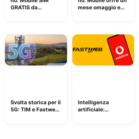
ho. Mobile SIM
ho. Mobile offre un
GRATIS da
mese omaggio e
MediaWorld + 10€
100GB a 4.95€
OMAGGIO
Svolta storica per il
Intelligenza
5G: TIM e Fastweb
artificiale:
+ Vodafone
Fastweb+Vodafone
insieme per dire
tra i pionieri
addio alle zone
europei nella
senza segnale
sottoscrizione del