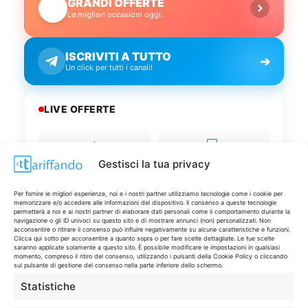
GRANDI OFFERTE
🔥
Le migliori occasioni oggi.
ISCRIVITI A TUTTO
➔
Un click per tutti i canali!
LIVE OFFERTE
🔥
💻
Tutte
Tech
Gestisci la tua privacy
🛒
👗
Per fornire le migliori esperienze, noi e i nostri partner utilizziamo tecnologie come i cookie per
memorizzare e/o accedere alle informazioni del dispositivo. Il consenso a queste tecnologie
Spesa
Moda
permetterà a noi e ai nostri partner di elaborare dati personali come il comportamento durante la
navigazione o gli ID univoci su questo sito e di mostrare annunci (non) personalizzati. Non
acconsentire o ritirare il consenso può influire negativamente su alcune caratteristiche e funzioni.
Clicca qui sotto per acconsentire a quanto sopra o per fare scelte dettagliate. Le tue scelte
🏠
💎
saranno applicate solamente a questo sito. È possibile modificare le impostazioni in qualsiasi
Casa
Extra
momento, compreso il ritiro del consenso, utilizzando i pulsanti della Cookie Policy o cliccando
sul pulsante di gestione del consenso nella parte inferiore dello schermo.
Statistiche