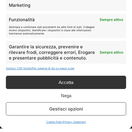
Marketing
Disclaimer
Funzionalità
Sempre attivo
Abbinare e combinare dati provenienti da altre fonti di dati, Collegare
diversi dispositivi, Identificare i dispositivi in base alle informazioni
I marchi citati appartengono ai rispettivi proprietari. Le offerte
trasmesse automaticamente.
segnalate possono subire variazioni: verifica sempre le condizioni
sui siti ufficiali.
Garantire la sicurezza, prevenire e
rilevare frodi, correggere errori, Erogare
Sempre attivo
e presentare pubblicità e contenuto.
Info
Gestisci 1129 fornitori
Per saperne di più su questi scopi
In qualità di Affiliato Amazon ed eBay, Tariffando riceve un
Accetta
guadagno dagli acquisti idonei.
Nega
Note Legali
|
Cookie Policy
Gestisci opzioni
Cookie Policy
Privacy Statement