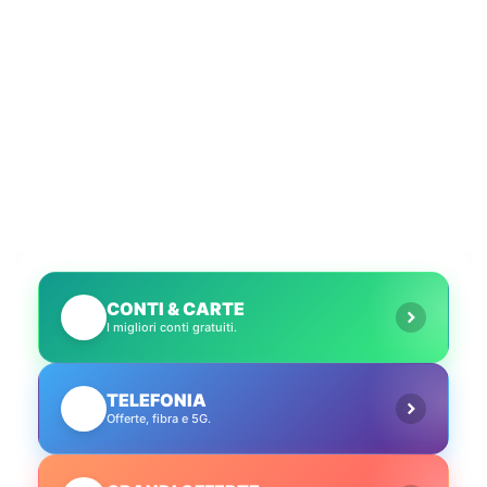
Codice di Condotta
UE per la GenAI
CONTI & CARTE
💳
I migliori conti gratuiti.
TELEFONIA
📱
Offerte, fibra e 5G.