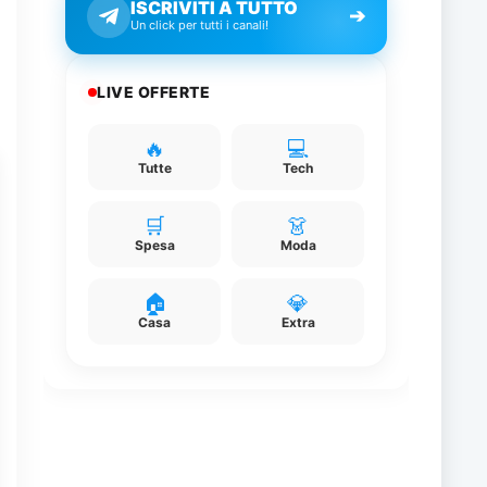
ISCRIVITI A TUTTO
➔
Un click per tutti i canali!
LIVE OFFERTE
🔥
💻
Tutte
Tech
🛒
👗
Spesa
Moda
🏠
💎
Casa
Extra