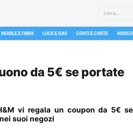
MOBILE E FIBRA
LUCE E GAS
CONTI E CARTE
ASSICU
uono da 5€ se portate
 H&M vi regala un coupon da 5€ se
nei suoi negozi