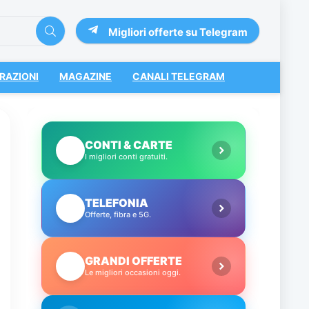
Migliori offerte su Telegram
RAZIONI
MAGAZINE
CANALI TELEGRAM
CONTI & CARTE
💳
I migliori conti gratuiti.
TELEFONIA
📱
Offerte, fibra e 5G.
GRANDI OFFERTE
🔥
Le migliori occasioni oggi.