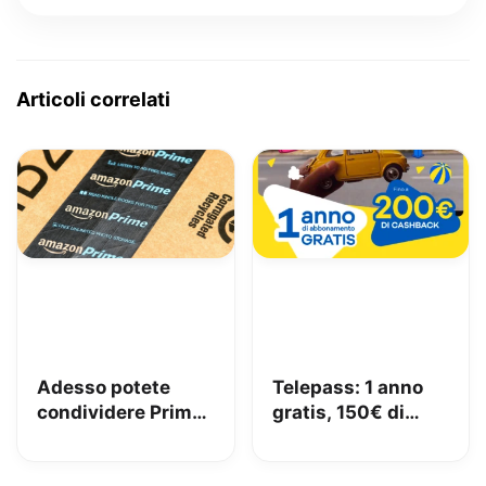
Articoli correlati
Adesso potete
Telepass: 1 anno
condividere Prime
gratis, 150€ di
in famiglia con
carburante e 50€
Amazon Family
di pedaggi GRATIS!