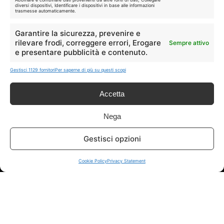
diversi dispositivi, Identificare i dispositivi in base alle informazioni
trasmesse automaticamente.
🛒
👗
Spesa
Moda
Garantire la sicurezza, prevenire e
rilevare frodi, correggere errori, Erogare
Sempre attivo
e presentare pubblicità e contenuto.
🏠
💎
Casa
Extra
Gestisci 1129 fornitori
Per saperne di più su questi scopi
Accetta
Nega
Disclaimer
Gestisci opzioni
I marchi citati appartengono ai rispettivi proprietari. Le offerte
Cookie Policy
Privacy Statement
segnalate possono subire variazioni: verifica sempre le condizioni
sui siti ufficiali.
Info