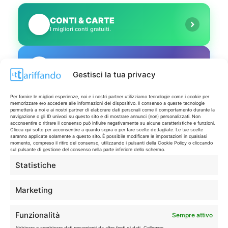
CONTI & CARTE
💳
I migliori conti gratuiti.
TELEFONIA
📱
Offerte, fibra e 5G.
Gestisci la tua privacy
Per fornire le migliori esperienze, noi e i nostri partner utilizziamo tecnologie come i cookie per
memorizzare e/o accedere alle informazioni del dispositivo. Il consenso a queste tecnologie
GRANDI OFFERTE
🔥
permetterà a noi e ai nostri partner di elaborare dati personali come il comportamento durante la
Le migliori occasioni oggi.
navigazione o gli ID univoci su questo sito e di mostrare annunci (non) personalizzati. Non
acconsentire o ritirare il consenso può influire negativamente su alcune caratteristiche e funzioni.
Clicca qui sotto per acconsentire a quanto sopra o per fare scelte dettagliate. Le tue scelte
saranno applicate solamente a questo sito. È possibile modificare le impostazioni in qualsiasi
momento, compreso il ritiro del consenso, utilizzando i pulsanti della Cookie Policy o cliccando
ISCRIVITI A TUTTO
➔
sul pulsante di gestione del consenso nella parte inferiore dello schermo.
Un click per tutti i canali!
Statistiche
LIVE OFFERTE
Marketing
🔥
💻
Funzionalità
Sempre attivo
Tutte
Tech
Abbinare e combinare dati provenienti da altre fonti di dati, Collegare