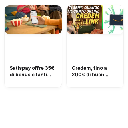
Satispay offre 35€
Credem, fino a
di bonus e tanti
200€ di buoni
servizi utili
Amazon con il
conto gratuito