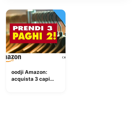
oodji Amazon:
acquista 3 capi
d’abbigliamento e
il meno caro è
GRATIS