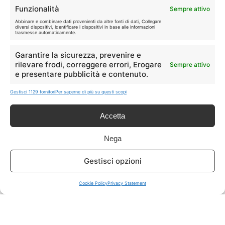
Funzionalità
Sempre attivo
Abbinare e combinare dati provenienti da altre fonti di dati, Collegare
diversi dispositivi, Identificare i dispositivi in base alle informazioni
GRANDI OFFERTE
🔥
trasmesse automaticamente.
Le migliori occasioni oggi.
Garantire la sicurezza, prevenire e
rilevare frodi, correggere errori, Erogare
Sempre attivo
ISCRIVITI A TUTTO
➔
e presentare pubblicità e contenuto.
Un click per tutti i canali!
Gestisci 1129 fornitori
Per saperne di più su questi scopi
LIVE OFFERTE
Accetta
🔥
💻
Nega
Tutte
Tech
Gestisci opzioni
🛒
👗
Spesa
Moda
Cookie Policy
Privacy Statement
🏠
💎
Casa
Extra