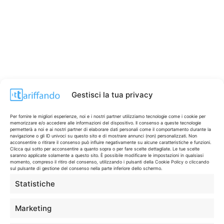
Gestisci la tua privacy
Per fornire le migliori esperienze, noi e i nostri partner utilizziamo tecnologie come i cookie per
memorizzare e/o accedere alle informazioni del dispositivo. Il consenso a queste tecnologie
permetterà a noi e ai nostri partner di elaborare dati personali come il comportamento durante la
navigazione o gli ID univoci su questo sito e di mostrare annunci (non) personalizzati. Non
acconsentire o ritirare il consenso può influire negativamente su alcune caratteristiche e funzioni.
Clicca qui sotto per acconsentire a quanto sopra o per fare scelte dettagliate. Le tue scelte
saranno applicate solamente a questo sito. È possibile modificare le impostazioni in qualsiasi
momento, compreso il ritiro del consenso, utilizzando i pulsanti della Cookie Policy o cliccando
CONTI & CARTE
sul pulsante di gestione del consenso nella parte inferiore dello schermo.
💳
I migliori conti gratuiti.
Statistiche
Marketing
TELEFONIA
📱
Offerte, fibra e 5G.