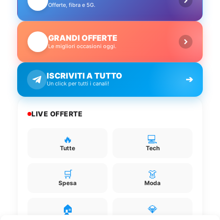
📱
Offerte, fibra e 5G.
GRANDI OFFERTE
🔥
Le migliori occasioni oggi.
ISCRIVITI A TUTTO
➔
Un click per tutti i canali!
LIVE OFFERTE
🔥
💻
Tutte
Tech
🛒
👗
Spesa
Moda
🏠
💎
Casa
Extra