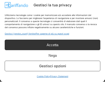
Gestisci la tua privacy
Utilizziamo tecnologie come i cookie per memorizzare e/o accedere alle informazioni del
dispositivo. Lo facciamo per migliorare l'esperienza di navigazione e per mostrare annunci (non)
personalizzati. Il consenso a queste tecnologie ci consentirà di elaborare dati quali il
comportamento di navigazione o gli ID univoci su questo sito. Il mancato consenso o la revoca
del consenso possono influire negativamente su alcune caratteristiche e funzioni.
Disclaimer
Gestisci {vendor_count} fornitori
Per saperne di più su questi scopi
I marchi citati appartengono ai rispettivi proprietari. Le offerte
Accetta
segnalate possono subire variazioni: verifica sempre le condizioni
sui siti ufficiali.
Nega
Gestisci opzioni
Info
Cookie Policy
Privacy Statement
In qualità di Affiliato Amazon ed eBay, Tariffando riceve un
guadagno dagli acquisti idonei.
Note Legali
|
Cookie Policy