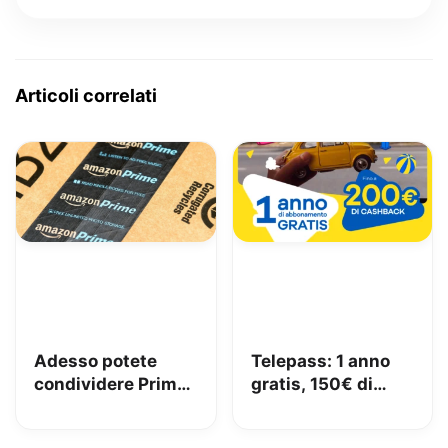
Articoli correlati
Adesso potete
Telepass: 1 anno
condividere Prime
gratis, 150€ di
in famiglia con
carburante e 50€
Amazon Family
di pedaggi GRATIS!