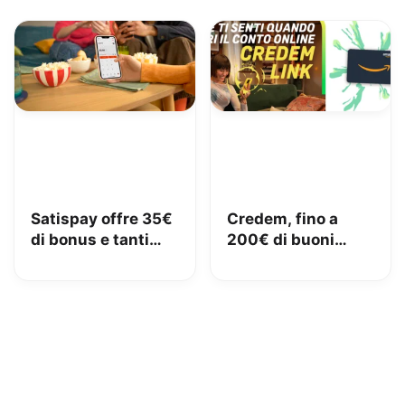
Satispay offre 35€
Credem, fino a
di bonus e tanti
200€ di buoni
servizi utili
Amazon con il
conto gratuito