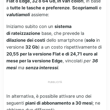
Flat o Edge, 32 o 64 Gb, in vari colori
, in base
a
tutte le tasche e preferenze
.
Scopriamoli
e
valutiamoli
assieme:
Iniziamo subito con un
sistema
di rateizzazione
base, che prevede la
dilazione dei costi
dello smartphone (
solo
in
versione
32 Gb
) a un costo rispettivamente di
20,55 per la versione Flat e di 24,71 euro al
mese per la versione Edge
, vincolati
per
36
mesi
ma
senza interessi
.
PUBBLICITÀ
In alternativa, è possibile attivare uno dei
seguenti
piani di abbonamento a 30 mesi
; ne
abbiamo due differenti: