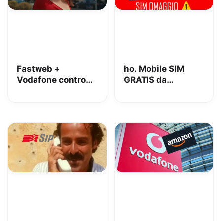
Fastweb +
ho. Mobile SIM
Vodafone contro
GRATIS da
iliad: lo spot con
MediaWorld + 10€
Megan tra le
OMAGGIO
polemiche