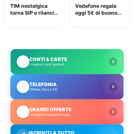
TIM nostalgica
Vodafone regala
torna SIP e rilancia
oggi 5€ di buono
uno spot di 32 anni
Amazon, 10€ con
fa
Vodafone Club
CONTI & CARTE
💳
I migliori conti gratuiti.
TELEFONIA
📱
Offerte, fibra e 5G.
GRANDI OFFERTE
🔥
Le migliori occasioni oggi.
ISCRIVITI A TUTTO