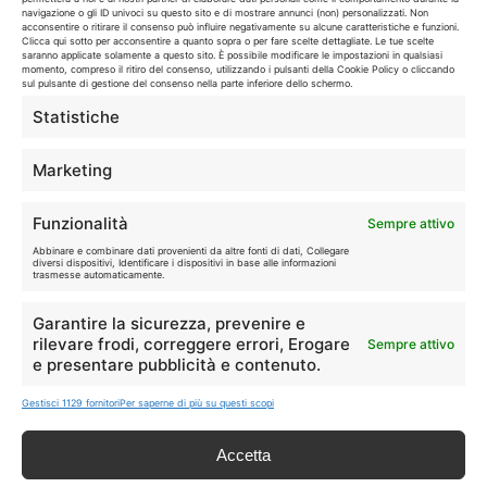
navigazione o gli ID univoci su questo sito e di mostrare annunci (non) personalizzati. Non
I marchi citati appartengono ai rispettivi proprietari. Le offerte
acconsentire o ritirare il consenso può influire negativamente su alcune caratteristiche e funzioni.
Clicca qui sotto per acconsentire a quanto sopra o per fare scelte dettagliate. Le tue scelte
segnalate possono subire variazioni: verifica sempre le condizioni
saranno applicate solamente a questo sito. È possibile modificare le impostazioni in qualsiasi
sui siti ufficiali.
momento, compreso il ritiro del consenso, utilizzando i pulsanti della Cookie Policy o cliccando
sul pulsante di gestione del consenso nella parte inferiore dello schermo.
Statistiche
Info
Marketing
In qualità di Affiliato Amazon ed eBay, Tariffando riceve un
Funzionalità
Sempre attivo
guadagno dagli acquisti idonei.
Abbinare e combinare dati provenienti da altre fonti di dati, Collegare
diversi dispositivi, Identificare i dispositivi in base alle informazioni
Note Legali
|
Cookie Policy
trasmesse automaticamente.
Garantire la sicurezza, prevenire e
rilevare frodi, correggere errori, Erogare
Sempre attivo
e presentare pubblicità e contenuto.
Gestisci 1129 fornitori
Per saperne di più su questi scopi
Accetta
Chi Siamo
|
Contattaci