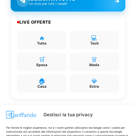
➔
Un click per tutti i canali!
LIVE OFFERTE
🔥
💻
Tutte
Tech
🛒
👗
Spesa
Moda
🏠
💎
Casa
Extra
Gestisci la tua privacy
Disclaimer
Per fornire le migliori esperienze, noi e i nostri partner utilizziamo tecnologie come i cookie per
memorizzare e/o accedere alle informazioni del dispositivo. Il consenso a queste tecnologie
permetterà a noi e ai nostri partner di elaborare dati personali come il comportamento durante la