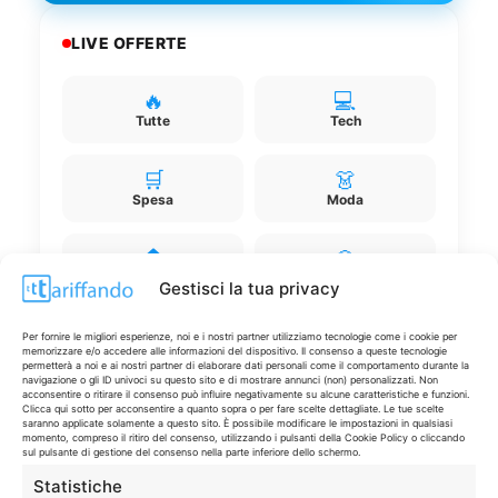
LIVE OFFERTE
🔥
💻
Tutte
Tech
🛒
👗
Spesa
Moda
🏠
💎
Casa
Extra
Gestisci la tua privacy
Per fornire le migliori esperienze, noi e i nostri partner utilizziamo tecnologie come i cookie per
memorizzare e/o accedere alle informazioni del dispositivo. Il consenso a queste tecnologie
permetterà a noi e ai nostri partner di elaborare dati personali come il comportamento durante la
navigazione o gli ID univoci su questo sito e di mostrare annunci (non) personalizzati. Non
acconsentire o ritirare il consenso può influire negativamente su alcune caratteristiche e funzioni.
Clicca qui sotto per acconsentire a quanto sopra o per fare scelte dettagliate. Le tue scelte
saranno applicate solamente a questo sito. È possibile modificare le impostazioni in qualsiasi
Disclaimer
momento, compreso il ritiro del consenso, utilizzando i pulsanti della Cookie Policy o cliccando
sul pulsante di gestione del consenso nella parte inferiore dello schermo.
I marchi citati appartengono ai rispettivi proprietari. Le offerte
Statistiche