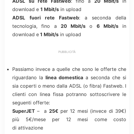
ADSL
su rete Fastweb
: fino a
20 Mbit/s
in
download e
1 Mbit/s
in upload
ADSL
fuori rete Fastweb
: a seconda della
tecnologia, fino a
20 Mbit/s
o
6 Mbit/s
in
download e
1 Mbit/s
in upload
PUBBLICITÀ
Passiamo invece a quelle che sono le offerte che
riguardano la
linea domestica
a seconda che si
sia coperti o meno dalla ADSL (o fibra) Fastweb. I
clienti con linea fissa potranno sottoscrivere le
seguenti offerte:
SuperJET
– a
25€
per 12 mesi (invece di 39€)
più 5€/mese per 12 mesi come costo
di attivazione