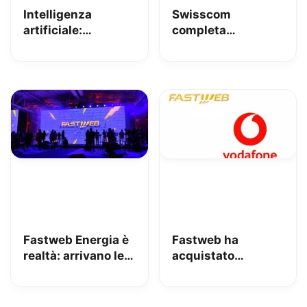
Intelligenza
Swisscom
artificiale:
completa
Fastweb+Vodafone
l’acquisizione di
tra i pionieri
Vodafone Italia:
europei nella
nasce Fastweb +
sottoscrizione del
Vodafone, un
Codice di Condotta
leader
UE per la GenAI
convergente sul
mercato italiano
delle
telecomunicazioni
Fastweb Energia è
Fastweb ha
realtà: arrivano le
acquistato
prime offerte
Vodafone Italia per
semi-flat
8 Miliardi