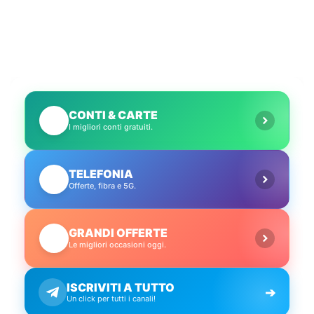
CONTI & CARTE
💳
I migliori conti gratuiti.
TELEFONIA
📱
Offerte, fibra e 5G.
GRANDI OFFERTE
🔥
Le migliori occasioni oggi.
ISCRIVITI A TUTTO
➔
Un click per tutti i canali!