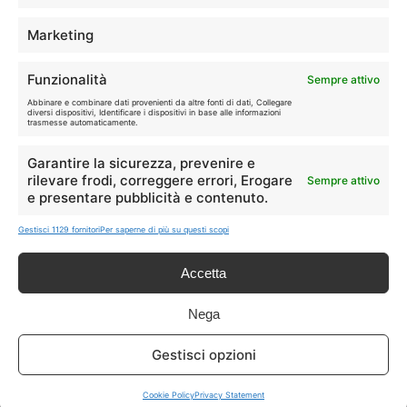
segnalate possono subire variazioni: verifica sempre le condizioni
sui siti ufficiali.
Marketing
Funzionalità
Sempre attivo
Info
Abbinare e combinare dati provenienti da altre fonti di dati, Collegare
diversi dispositivi, Identificare i dispositivi in base alle informazioni
trasmesse automaticamente.
In qualità di Affiliato Amazon ed eBay, Tariffando riceve un
guadagno dagli acquisti idonei.
Garantire la sicurezza, prevenire e
rilevare frodi, correggere errori, Erogare
Sempre attivo
e presentare pubblicità e contenuto.
Note Legali
|
Cookie Policy
Gestisci 1129 fornitori
Per saperne di più su questi scopi
Accetta
Nega
Gestisci opzioni
Chi Siamo
|
Contattaci
Cookie Policy
Privacy Statement