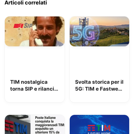
Articoli correlati
TIM nostalgica
Svolta storica per il
torna SIP e rilancia
5G: TIM e Fastweb
uno spot di 32 anni
+ Vodafone
fa
insieme per dire
addio alle zone
senza segnale