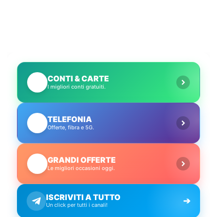
CONTI & CARTE
💳
I migliori conti gratuiti.
TELEFONIA
📱
Offerte, fibra e 5G.
GRANDI OFFERTE
🔥
Le migliori occasioni oggi.
ISCRIVITI A TUTTO
➔
Un click per tutti i canali!