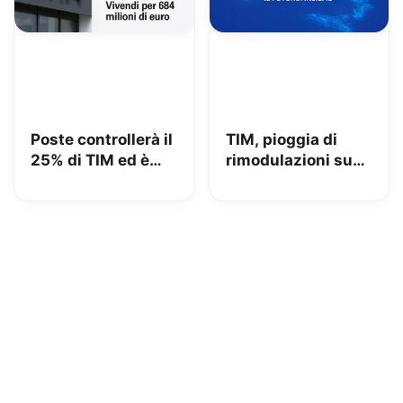
Poste controllerà il
TIM, pioggia di
25% di TIM ed è
rimodulazioni su
azionista di
fisso e mobile
maggioranza: iliad
beffata