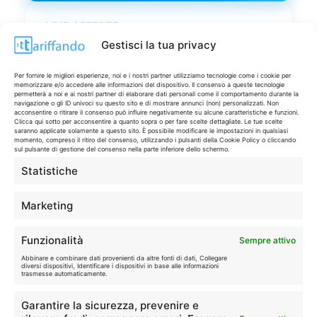
LIVE OFFERTE
Gestisci la tua privacy
🔥
💻
Tutte
Tech
Per fornire le migliori esperienze, noi e i nostri partner utilizziamo tecnologie come i cookie per
memorizzare e/o accedere alle informazioni del dispositivo. Il consenso a queste tecnologie
permetterà a noi e ai nostri partner di elaborare dati personali come il comportamento durante la
navigazione o gli ID univoci su questo sito e di mostrare annunci (non) personalizzati. Non
🛒
👗
acconsentire o ritirare il consenso può influire negativamente su alcune caratteristiche e funzioni.
Clicca qui sotto per acconsentire a quanto sopra o per fare scelte dettagliate. Le tue scelte
Spesa
Moda
saranno applicate solamente a questo sito. È possibile modificare le impostazioni in qualsiasi
momento, compreso il ritiro del consenso, utilizzando i pulsanti della Cookie Policy o cliccando
sul pulsante di gestione del consenso nella parte inferiore dello schermo.
🏠
💎
Statistiche
Casa
Extra
Marketing
Funzionalità
Sempre attivo
Abbinare e combinare dati provenienti da altre fonti di dati, Collegare
diversi dispositivi, Identificare i dispositivi in base alle informazioni
Disclaimer
trasmesse automaticamente.
Garantire la sicurezza, prevenire e
I marchi citati appartengono ai rispettivi proprietari. Le offerte