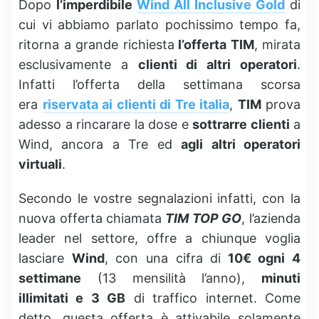
Dopo
l’imperdibile
Wind All Inclusive Gold
di
cui vi abbiamo parlato pochissimo tempo fa,
ritorna a grande richiesta
l’offerta TIM
, mirata
esclusivamente a
clienti di altri operatori
.
Infatti l’offerta della settimana scorsa
era
riservata ai clienti di Tre italia
,
TIM
prova
adesso a rincarare la dose e
sottrarre clienti
a
Wind, ancora a Tre ed
agli altri operatori
virtuali
.
Secondo le vostre segnalazioni infatti, con la
nuova offerta chiamata
TIM TOP GO
, l’azienda
leader nel settore, offre a chiunque voglia
lasciare
Wind
, con una cifra di
10€ ogni 4
settimane
(13 mensilità l’anno),
minuti
illimitati e 3 GB
di traffico internet. Come
detto, questa offerta è attivabile solamente