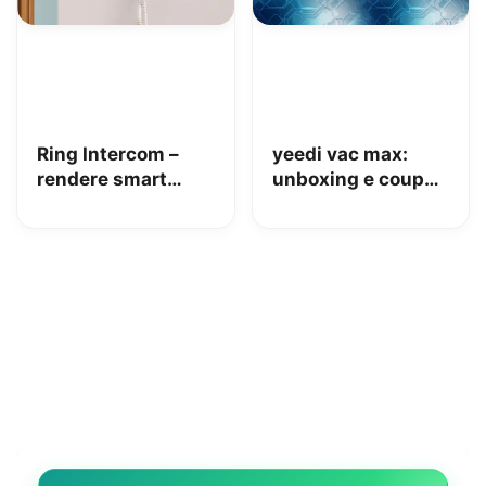
Ring Intercom –
yeedi vac max:
rendere smart
unboxing e coupon
qualsiasi citofono
Amazon da 110€
in pochi minuti!