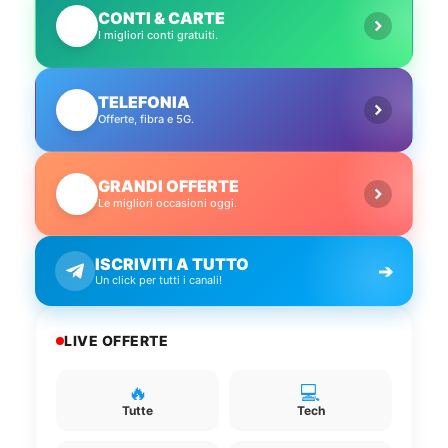
CONTI & CARTE
💳
I migliori conti gratuiti.
TELEFONIA
📱
Offerte, fibra e 5G.
GRANDI OFFERTE
🔥
Le migliori occasioni oggi.
ISCRIVITI A TUTTO
➔
Un click per tutti i canali!
LIVE OFFERTE
🔥
💻
Tutte
Tech