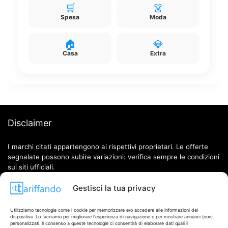
🛒
👗
Spesa
Moda
🏠
💎
Casa
Extra
Disclaimer
I marchi citati appartengono ai rispettivi proprietari. Le offerte
segnalate possono subire variazioni: verifica sempre le condizioni
sui siti ufficiali.
Gestisci la tua privacy
Info
Utilizziamo tecnologie come i cookie per memorizzare e/o accedere alle informazioni del
dispositivo. Lo facciamo per migliorare l'esperienza di navigazione e per mostrare annunci (non)
personalizzati. Il consenso a queste tecnologie ci consentirà di elaborare dati quali il