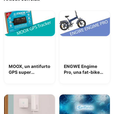
MOOX, un antifurto
ENGWE Engime
GPS super
Pro, una fat-bike
interessante per
super divertente
tenere al sicuro
auto, moto e non
solo: la nostra
prova