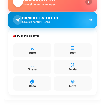
🔥
Le migliori occasioni oggi.
ISCRIVITI A TUTTO
➔
Un click per tutti i canali!
LIVE OFFERTE
🔥
💻
Tutte
Tech
🛒
👗
Spesa
Moda
🏠
💎
Casa
Extra