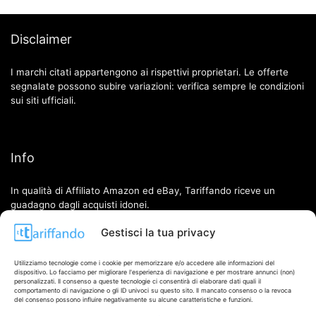
Disclaimer
I marchi citati appartengono ai rispettivi proprietari. Le offerte
segnalate possono subire variazioni: verifica sempre le condizioni
sui siti ufficiali.
Info
In qualità di Affiliato Amazon ed eBay, Tariffando riceve un
guadagno dagli acquisti idonei.
Gestisci la tua privacy
Note Legali
|
Cookie Policy
Utilizziamo tecnologie come i cookie per memorizzare e/o accedere alle informazioni del
dispositivo. Lo facciamo per migliorare l'esperienza di navigazione e per mostrare annunci (non)
personalizzati. Il consenso a queste tecnologie ci consentirà di elaborare dati quali il
comportamento di navigazione o gli ID univoci su questo sito. Il mancato consenso o la revoca
del consenso possono influire negativamente su alcune caratteristiche e funzioni.