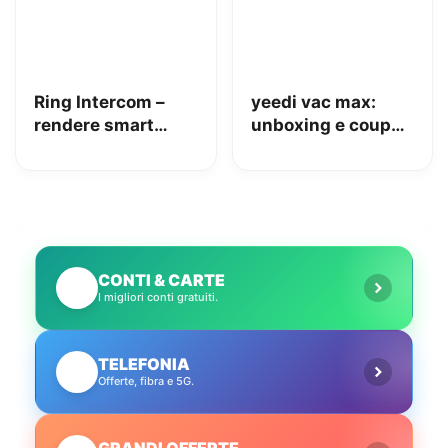
Ring Intercom –
yeedi vac max:
rendere smart
unboxing e coupon
qualsiasi citofono
Amazon da 110€
in pochi minuti!
CONTI & CARTE
💳
I migliori conti gratuiti.
TELEFONIA
📱
Offerte, fibra e 5G.
GRANDI OFFERTE