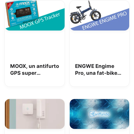
MOOX, un antifurto
ENGWE Engime
GPS super
Pro, una fat-bike
interessante per
super divertente
tenere al sicuro
auto, moto e non
solo: la nostra
prova