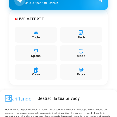
➔
Un click per tutti i canali!
LIVE OFFERTE
🔥
💻
Tutte
Tech
🛒
👗
Spesa
Moda
🏠
💎
Casa
Extra
Gestisci la tua privacy
Disclaimer
Per fornire le migliori esperienze, noi e i nostri partner utilizziamo tecnologie come i cookie per
memorizzare e/o accedere alle informazioni del dispositivo. Il consenso a queste tecnologie
permetterà a noi e ai nostri partner di elaborare dati personali come il comportamento durante la