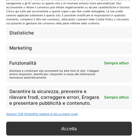
navigazione o gli ID univoci su questo sito e di mostrare annunci (non) personalizzati. Non
I marchi citati appartengono ai rispettivi proprietari. Le offerte
acconsentire o ritirare il consenso può influire negativamente su alcune caratteristiche e funzioni.
Clicca qui sotto per acconsentire a quanto sopra o per fare scelte dettagliate. Le tue scelte
segnalate possono subire variazioni: verifica sempre le condizioni
saranno applicate solamente a questo sito. È possibile modificare le impostazioni in qualsiasi
sui siti ufficiali.
momento, compreso il ritiro del consenso, utilizzando i pulsanti della Cookie Policy o cliccando
sul pulsante di gestione del consenso nella parte inferiore dello schermo.
Statistiche
Info
Marketing
In qualità di Affiliato Amazon ed eBay, Tariffando riceve un
Funzionalità
Sempre attivo
guadagno dagli acquisti idonei.
Abbinare e combinare dati provenienti da altre fonti di dati, Collegare
diversi dispositivi, Identificare i dispositivi in base alle informazioni
Note Legali
|
Cookie Policy
trasmesse automaticamente.
Garantire la sicurezza, prevenire e
rilevare frodi, correggere errori, Erogare
Sempre attivo
e presentare pubblicità e contenuto.
Gestisci 1129 fornitori
Per saperne di più su questi scopi
Accetta
Chi Siamo
|
Contattaci