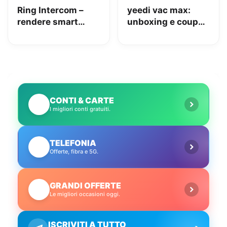
Ring Intercom –
yeedi vac max:
rendere smart
unboxing e coupon
qualsiasi citofono
Amazon da 110€
in pochi minuti!
CONTI & CARTE
💳
I migliori conti gratuiti.
TELEFONIA
📱
Offerte, fibra e 5G.
GRANDI OFFERTE
🔥
Le migliori occasioni oggi.
ISCRIVITI A TUTTO