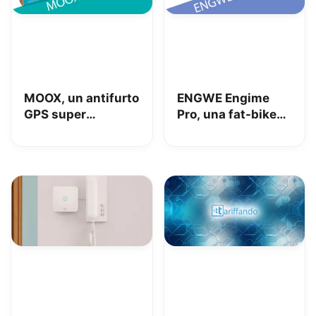
MOOX, un antifurto
ENGWE Engime
GPS super
Pro, una fat-bike
interessante per
super divertente
tenere al sicuro
auto, moto e non
solo: la nostra
prova