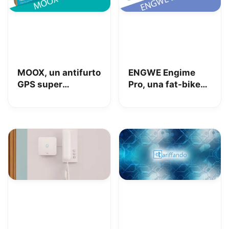
MOOX, un antifurto
ENGWE Engime
GPS super
Pro, una fat-bike
interessante per
super divertente
tenere al sicuro
auto, moto e non
solo: la nostra
prova