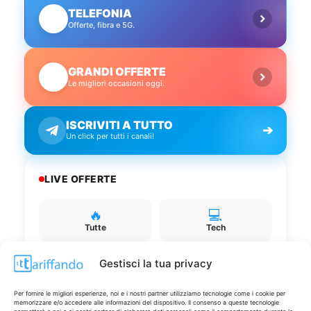
TELEFONIA
📱
Offerte, fibra e 5G.
GRANDI OFFERTE
🔥
Le migliori occasioni oggi.
ISCRIVITI A TUTTO
➔
Un click per tutti i canali!
LIVE OFFERTE
🔥
💻
Tutte
Tech
🛒
👗
Gestisci la tua privacy
Spesa
Moda
Per fornire le migliori esperienze, noi e i nostri partner utilizziamo tecnologie come i cookie per
memorizzare e/o accedere alle informazioni del dispositivo. Il consenso a queste tecnologie