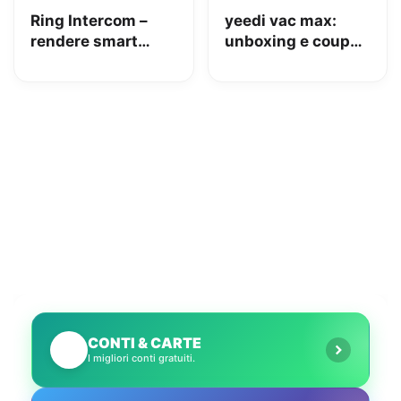
Ring Intercom –
yeedi vac max:
rendere smart
unboxing e coupon
qualsiasi citofono
Amazon da 110€
in pochi minuti!
CONTI & CARTE
💳
I migliori conti gratuiti.