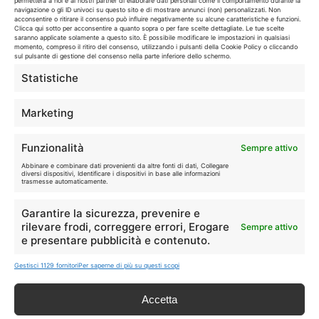
🏠
💎
permetterà a noi e ai nostri partner di elaborare dati personali come il comportamento durante la
navigazione o gli ID univoci su questo sito e di mostrare annunci (non) personalizzati. Non
Casa
Extra
acconsentire o ritirare il consenso può influire negativamente su alcune caratteristiche e funzioni.
Clicca qui sotto per acconsentire a quanto sopra o per fare scelte dettagliate. Le tue scelte
saranno applicate solamente a questo sito. È possibile modificare le impostazioni in qualsiasi
momento, compreso il ritiro del consenso, utilizzando i pulsanti della Cookie Policy o cliccando
sul pulsante di gestione del consenso nella parte inferiore dello schermo.
Statistiche
Disclaimer
Marketing
I marchi citati appartengono ai rispettivi proprietari. Le offerte
Funzionalità
Sempre attivo
segnalate possono subire variazioni: verifica sempre le condizioni
Abbinare e combinare dati provenienti da altre fonti di dati, Collegare
sui siti ufficiali.
diversi dispositivi, Identificare i dispositivi in base alle informazioni
trasmesse automaticamente.
Garantire la sicurezza, prevenire e
rilevare frodi, correggere errori, Erogare
Sempre attivo
Info
e presentare pubblicità e contenuto.
In qualità di Affiliato Amazon ed eBay, Tariffando riceve un
Gestisci 1129 fornitori
Per saperne di più su questi scopi
guadagno dagli acquisti idonei.
Accetta
Note Legali
|
Cookie Policy