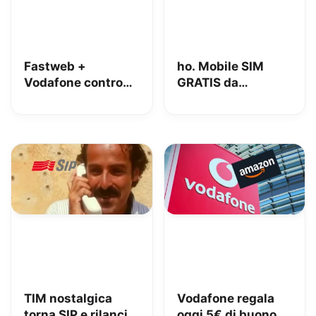
Fastweb +
ho. Mobile SIM
Vodafone contro
GRATIS da
iliad: lo spot con
MediaWorld + 10€
Megan tra le
OMAGGIO
polemiche
TIM nostalgica
Vodafone regala
torna SIP e rilancia
oggi 5€ di buono