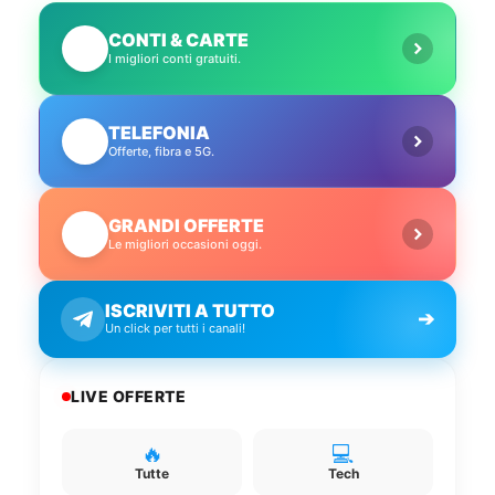
CONTI & CARTE
💳
I migliori conti gratuiti.
TELEFONIA
📱
Offerte, fibra e 5G.
GRANDI OFFERTE
🔥
Le migliori occasioni oggi.
ISCRIVITI A TUTTO
➔
Un click per tutti i canali!
LIVE OFFERTE
🔥
💻
Tutte
Tech