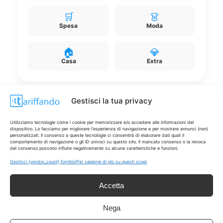
🛒
👗
Spesa
Moda
🏠
💎
Casa
Extra
Gestisci la tua privacy
Utilizziamo tecnologie come i cookie per memorizzare e/o accedere alle informazioni del
Disclaimer
dispositivo. Lo facciamo per migliorare l'esperienza di navigazione e per mostrare annunci (non)
personalizzati. Il consenso a queste tecnologie ci consentirà di elaborare dati quali il
comportamento di navigazione o gli ID univoci su questo sito. Il mancato consenso o la revoca
del consenso possono influire negativamente su alcune caratteristiche e funzioni.
I marchi citati appartengono ai rispettivi proprietari. Le offerte
segnalate possono subire variazioni: verifica sempre le condizioni
Gestisci {vendor_count} fornitori
Per saperne di più su questi scopi
sui siti ufficiali.
Accetta
Nega
Info