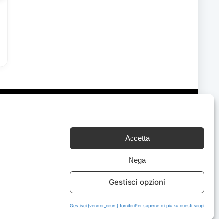
Accetta
Chi Siamo
|
Contattaci
Nega
Gestisci opzioni
Gestisci {vendor_count} fornitori
Per saperne di più su questi scopi