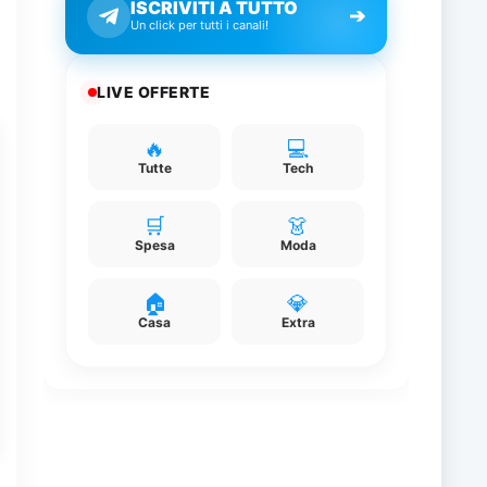
ISCRIVITI A TUTTO
➔
Un click per tutti i canali!
LIVE OFFERTE
🔥
💻
Tutte
Tech
🛒
👗
Spesa
Moda
🏠
💎
Casa
Extra