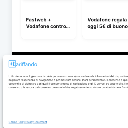
Fastweb +
Vodafone regala
Vodafone contro
oggi 5€ di buono
iliad: lo spot con
Amazon, 10€ co
Megan tra le
Vodafone Club
polemiche
Disclaimer
Utilizziamo tecnologie come i cookie per memorizzare e/o accedere alle informazioni del dispositivo
migliorare l'esperienza di navigazione e per mostrare annunci (non) personalizzati. Il consenso a que
I marchi citati appartengono ai rispettivi proprietari. Le
consentirà di elaborare dati quali il comportamento di navigazione o gli ID univoci su questo sito. Il
offerte segnalate possono subire variazioni: verifica
consenso o la revoca del consenso possono influire negativamente su alcune caratteristiche e funzio
sempre le condizioni sui siti ufficiali.
Cookie Policy
Privacy Statement
© 2026 - Tariffando® è un marchio registrato - Tutti i diritti sono r