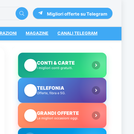
Migliori offerte su Telegram
RAZIONI
MAGAZINE
CANALI TELEGRAM
CONTI & CARTE
💳
I migliori conti gratuiti.
TELEFONIA
📱
Offerte, fibra e 5G.
GRANDI OFFERTE
🔥
Le migliori occasioni oggi.