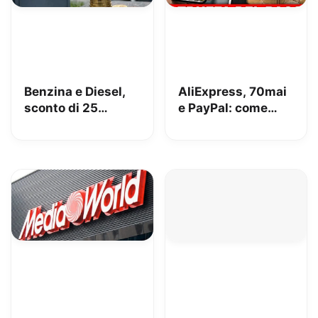
Benzina e Diesel,
AliExpress, 70mai
sconto di 25
e PayPal: come
centesimi da oggi
perdere 153€
[AGGIORNATO,
risolto!]