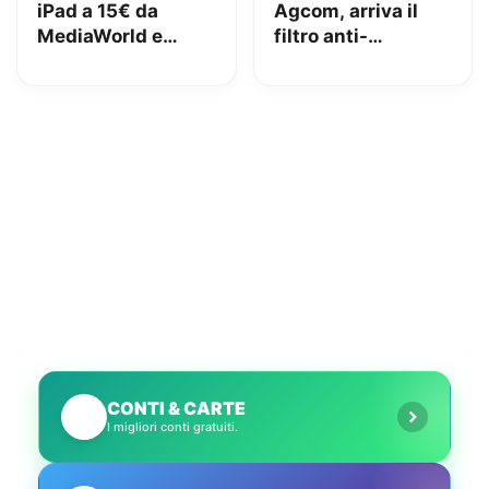
iPad a 15€ da
Agcom, arriva il
MediaWorld e
filtro anti-
adesso lo vuole
spoofing: addio al
indietro: come
telemarketing
stanno le cose e
selvaggio?
cosa abbiamo fatto
noi
CONTI & CARTE
💳
I migliori conti gratuiti.