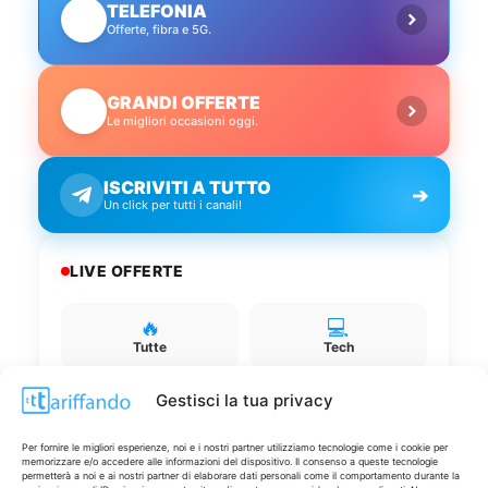
TELEFONIA
📱
Offerte, fibra e 5G.
GRANDI OFFERTE
🔥
Le migliori occasioni oggi.
ISCRIVITI A TUTTO
➔
Un click per tutti i canali!
LIVE OFFERTE
🔥
💻
Tutte
Tech
Gestisci la tua privacy
🛒
👗
Spesa
Moda
Per fornire le migliori esperienze, noi e i nostri partner utilizziamo tecnologie come i cookie per
memorizzare e/o accedere alle informazioni del dispositivo. Il consenso a queste tecnologie
permetterà a noi e ai nostri partner di elaborare dati personali come il comportamento durante la
🏠
💎