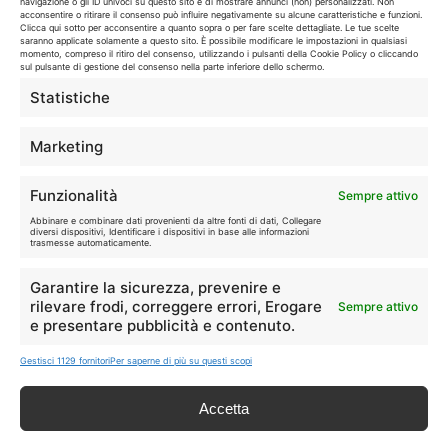
navigazione o gli ID univoci su questo sito e di mostrare annunci (non) personalizzati. Non
Casa
Extra
acconsentire o ritirare il consenso può influire negativamente su alcune caratteristiche e funzioni.
Clicca qui sotto per acconsentire a quanto sopra o per fare scelte dettagliate. Le tue scelte
saranno applicate solamente a questo sito. È possibile modificare le impostazioni in qualsiasi
momento, compreso il ritiro del consenso, utilizzando i pulsanti della Cookie Policy o cliccando
sul pulsante di gestione del consenso nella parte inferiore dello schermo.
Statistiche
Marketing
Disclaimer
Funzionalità
Sempre attivo
I marchi citati appartengono ai rispettivi proprietari. Le offerte
segnalate possono subire variazioni: verifica sempre le condizioni
Abbinare e combinare dati provenienti da altre fonti di dati, Collegare
diversi dispositivi, Identificare i dispositivi in base alle informazioni
sui siti ufficiali.
trasmesse automaticamente.
Garantire la sicurezza, prevenire e
rilevare frodi, correggere errori, Erogare
Sempre attivo
Info
e presentare pubblicità e contenuto.
Gestisci 1129 fornitori
Per saperne di più su questi scopi
In qualità di Affiliato Amazon ed eBay, Tariffando riceve un
guadagno dagli acquisti idonei.
Accetta
Note Legali
|
Cookie Policy