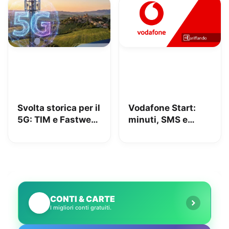
Svolta storica per il
Vodafone Start:
5G: TIM e Fastweb
minuti, SMS e
+ Vodafone
150GB in 5G a
insieme per dire
9.95€
addio alle zone
senza segnale
CONTI & CARTE
💳
I migliori conti gratuiti.