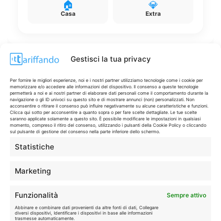
🏠
💎
Casa
Extra
Gestisci la tua privacy
Disclaimer
Per fornire le migliori esperienze, noi e i nostri partner utilizziamo tecnologie come i cookie per
memorizzare e/o accedere alle informazioni del dispositivo. Il consenso a queste tecnologie
permetterà a noi e ai nostri partner di elaborare dati personali come il comportamento durante la
navigazione o gli ID univoci su questo sito e di mostrare annunci (non) personalizzati. Non
I marchi citati appartengono ai rispettivi proprietari. Le offerte
acconsentire o ritirare il consenso può influire negativamente su alcune caratteristiche e funzioni.
Clicca qui sotto per acconsentire a quanto sopra o per fare scelte dettagliate. Le tue scelte
segnalate possono subire variazioni: verifica sempre le condizioni
saranno applicate solamente a questo sito. È possibile modificare le impostazioni in qualsiasi
sui siti ufficiali.
momento, compreso il ritiro del consenso, utilizzando i pulsanti della Cookie Policy o cliccando
sul pulsante di gestione del consenso nella parte inferiore dello schermo.
Statistiche
Info
Marketing
In qualità di Affiliato Amazon ed eBay, Tariffando riceve un
Funzionalità
Sempre attivo
guadagno dagli acquisti idonei.
Abbinare e combinare dati provenienti da altre fonti di dati, Collegare
diversi dispositivi, Identificare i dispositivi in base alle informazioni
Note Legali
|
Cookie Policy
trasmesse automaticamente.