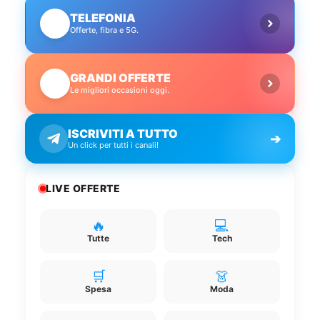
TELEFONIA
📱
Offerte, fibra e 5G.
GRANDI OFFERTE
🔥
Le migliori occasioni oggi.
ISCRIVITI A TUTTO
➔
Un click per tutti i canali!
LIVE OFFERTE
🔥
💻
Tutte
Tech
🛒
👗
Spesa
Moda