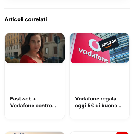
Articoli correlati
Fastweb +
Vodafone regala
Vodafone contro
oggi 5€ di buono
iliad: lo spot con
Amazon, 10€ con
Megan tra le
Vodafone Club
polemiche