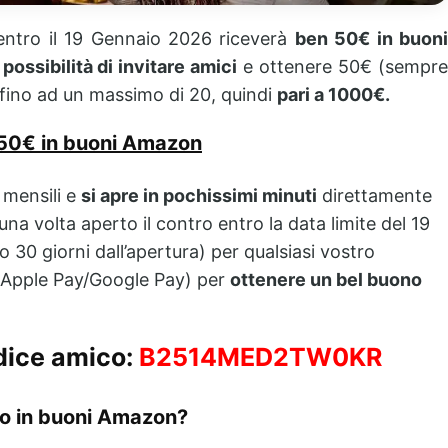
ntro il 19 Gennaio 2026 riceverà
ben 50€ in buon
a
possibilità di invitare amici
e ottenere 50€ (sempr
 fino ad un massimo di 20, quindi
pari a 1000€.
to 50€ in buoni Amazon
mensili e
si apre in pochissimi minuti
direttamente
 una volta aperto il contro entro la data limite del 19
30 giorni dall’apertura) per qualsiasi vostro
o Apple Pay/Google Pay) per
ottenere un bel buono
dice amico:
B2514MED2TW0KR
io in buoni Amazon?