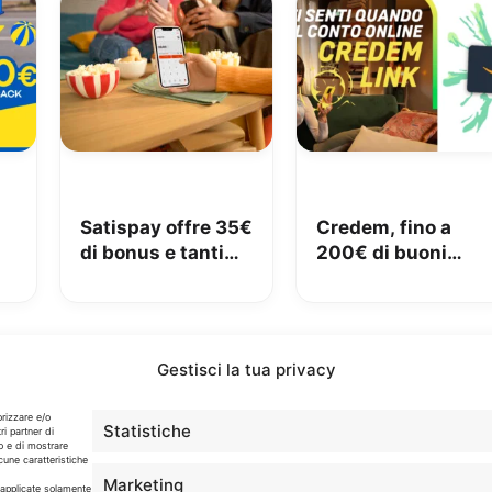
Satispay offre 35€
Credem, fino a
di bonus e tanti
200€ di buoni
€
servizi utili
Amazon con il
conto gratuito
Gestisci la tua privacy
Info
orizzare e/o
Statistiche
ri partner di
o e di mostrare
cune caratteristiche
In qualità di Affiliato Amazon ed eBay, Tariffando riceve
Marketing
un guadagno dagli acquisti idonei.
o applicate solamente