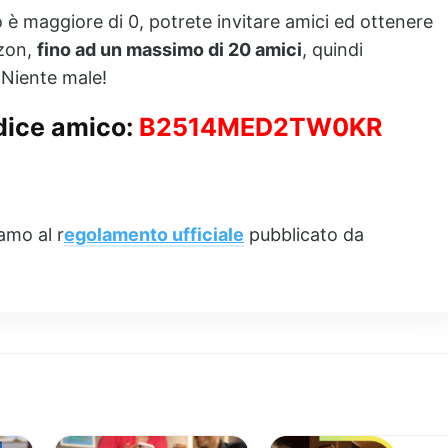
o è maggiore di 0, potrete invitare amici ed ottenere
azon,
fino ad un massimo di 20 amici
, quindi
Niente male!
dice amico:
B2514MED2TW0KR
amo al r
egolamento ufficiale
pubblicato da