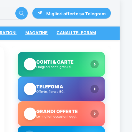
Migliori offerte su Telegram
RAZIONI
MAGAZINE
CANALI TELEGRAM
CONTI & CARTE
💳
I migliori conti gratuiti.
TELEFONIA
📱
Offerte, fibra e 5G.
GRANDI OFFERTE
🔥
Le migliori occasioni oggi.