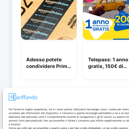
Adesso potete
Telepass: 1 anno
condividere Prime
gratis, 150€ di
in famiglia con
carburante e 50
Amazon Family
di pedaggi
GRATIS!
Disclaimer
Per fornire le migliori esperienze, noi e i nostri partner utilizziamo tecnologie come i cookie per mem
accedere alle informazioni del dispositivo. Il consenso a queste tecnologie permetterà a noi e ai nost
elaborare dati personali come il comportamento durante la navigazione o gli ID univoci su questo sit
annunci (non) personalizzati. Non acconsentire o ritirare il consenso può influire negativamente su al
I marchi citati appartengono ai rispettivi proprietari. Le
e funzioni.
offerte segnalate possono subire variazioni: verifica
Clicca qui sotto per acconsentire a quanto sopra o per fare scelte dettagliate. Le tue scelte sarann