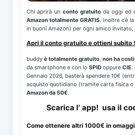
Chi aprirà un
conto gratuito
da oggi ed e
Amazon totalmente GRATIS
. Inoltre c’è l
in buoni Amazon) per ogni amico invitato,
Apri il conto gratuito e ottieni subi
buddy
è totalmente gratuito
,
non ha costi
da smartphone e con lo
SPID
oppure
CIE
.
Gennaio 2026, basterà spendere 10€ (entro 
acquisto quotidiano (tramite carta fisica 
Amazon da 50€
.
Scarica l’ app!
usa il co
Come ottenere altri 1000€ in omagg