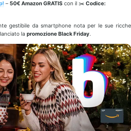
p!
–
50€ Amazon GRATIS
con il ✂️
Codice:
nte gestibile da smartphone nota per le sue ricche
lanciato la
promozione Black Friday
.