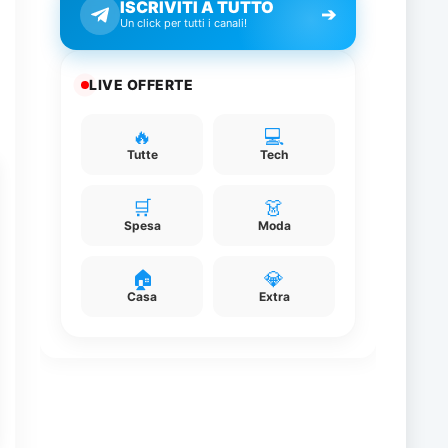
ISCRIVITI A TUTTO
➔
Un click per tutti i canali!
LIVE OFFERTE
🔥
💻
Tutte
Tech
🛒
👗
Spesa
Moda
🏠
💎
Casa
Extra