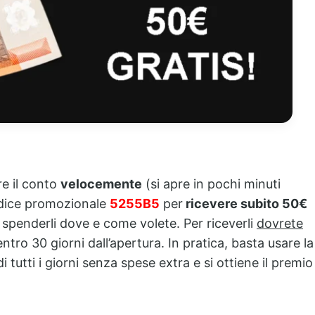
re il conto
velocemente
(si apre in pochi minuti
odice promozionale
5255B5
per
ricevere subito 50€
i spenderli dove e come volete. Per riceverli
dovrete
ntro 30 giorni dall’apertura. In pratica, basta usare la
i tutti i giorni senza spese extra e si ottiene il premio