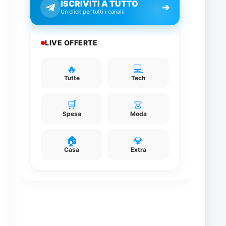
ISCRIVITI A TUTTO
:
➔
Un click per tutti i canali!
LIVE OFFERTE
🔥
💻
Tutte
Tech
🛒
👗
Spesa
Moda
🏠
💎
Casa
Extra