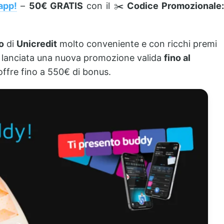
 app!
–
50€ GRATIS
con il ✂️
Codice Promozionale
o
di
Unicredit
molto conveniente e con ricchi premi
ne lanciata una nuova promozione valida
fino al
 offre fino a 550€ di bonus.