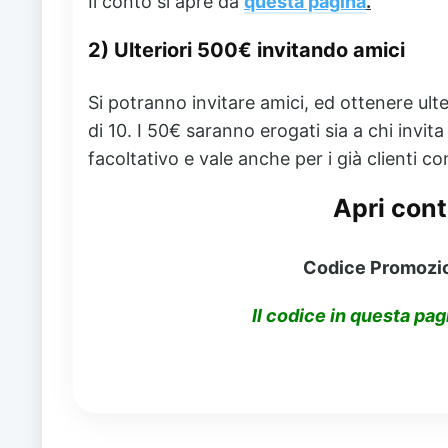
Il conto si apre da
questa pagina
.
2) Ulteriori 500€ invitando amici
Si potranno invitare amici, ed ottenere ult
di 10. I 50€ saranno erogati sia a chi invit
facoltativo e vale anche per i già clienti co
Apri cont
Codice Promozion
Il codice in questa pa