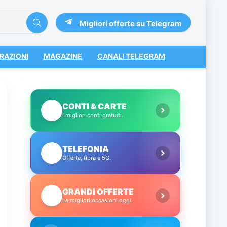
Migliori offerte su Telegram
RAZIONI
MAGAZINE
CANALI TELEGRAM
CONTI & CARTE
💳
I migliori conti gratuiti.
TELEFONIA
📱
Offerte, fibra e 5G.
GRANDI OFFERTE
🔥
Le migliori occasioni oggi.