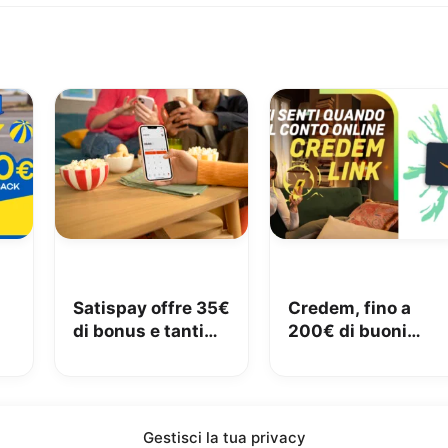
Satispay offre 35€
Credem, fino a
di bonus e tanti
200€ di buoni
€
servizi utili
Amazon con il
conto gratuito
Gestisci la tua privacy