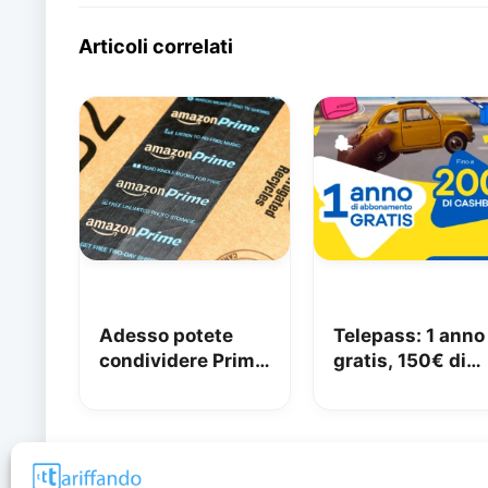
Articoli correlati
Adesso potete
Telepass: 1 anno
condividere Prime
gratis, 150€ di
in famiglia con
carburante e 50
Amazon Family
di pedaggi
GRATIS!