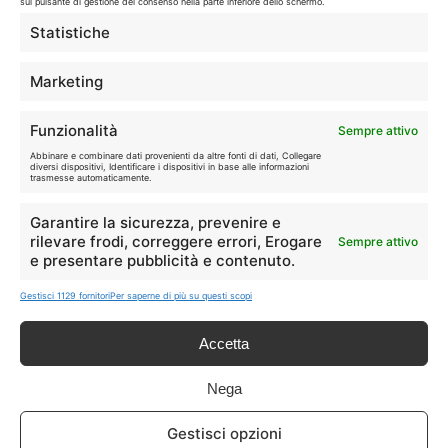
sul pulsante di gestione del consenso nella parte inferiore dello schermo.
🛒
👗
Statistiche
Spesa
Moda
Marketing
🏠
💎
Casa
Extra
Funzionalità
Sempre attivo
Abbinare e combinare dati provenienti da altre fonti di dati, Collegare
diversi dispositivi, Identificare i dispositivi in base alle informazioni
trasmesse automaticamente.
Garantire la sicurezza, prevenire e
Disclaimer
rilevare frodi, correggere errori, Erogare
Sempre attivo
e presentare pubblicità e contenuto.
I marchi citati appartengono ai rispettivi proprietari. Le offerte
Gestisci 1129 fornitori
Per saperne di più su questi scopi
segnalate possono subire variazioni: verifica sempre le condizioni
sui siti ufficiali.
Accetta
Nega
Info
Gestisci opzioni