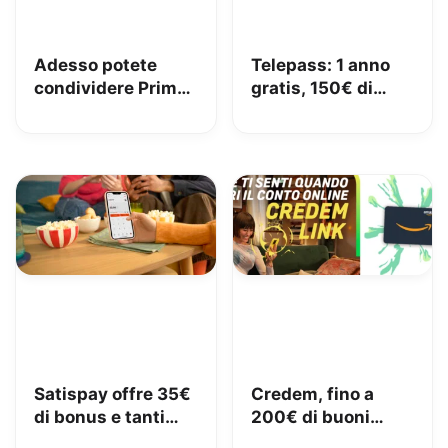
Adesso potete
Telepass: 1 anno
condividere Prime
gratis, 150€ di
in famiglia con
carburante e 50€
Amazon Family
di pedaggi GRATIS!
Satispay offre 35€
Credem, fino a
di bonus e tanti
200€ di buoni
servizi utili
Amazon con il