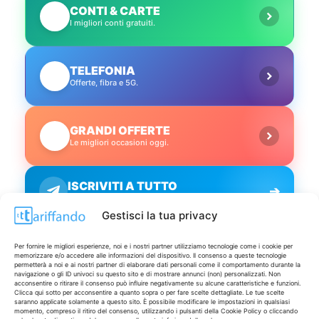
CONTI & CARTE
💳
I migliori conti gratuiti.
TELEFONIA
📱
Offerte, fibra e 5G.
GRANDI OFFERTE
🔥
Le migliori occasioni oggi.
ISCRIVITI A TUTTO
➔
Un click per tutti i canali!
Gestisci la tua privacy
LIVE OFFERTE
Per fornire le migliori esperienze, noi e i nostri partner utilizziamo tecnologie come i cookie per
memorizzare e/o accedere alle informazioni del dispositivo. Il consenso a queste tecnologie
permetterà a noi e ai nostri partner di elaborare dati personali come il comportamento durante la
🔥
💻
navigazione o gli ID univoci su questo sito e di mostrare annunci (non) personalizzati. Non
acconsentire o ritirare il consenso può influire negativamente su alcune caratteristiche e funzioni.
Tutte
Tech
Clicca qui sotto per acconsentire a quanto sopra o per fare scelte dettagliate. Le tue scelte
saranno applicate solamente a questo sito. È possibile modificare le impostazioni in qualsiasi
momento, compreso il ritiro del consenso, utilizzando i pulsanti della Cookie Policy o cliccando