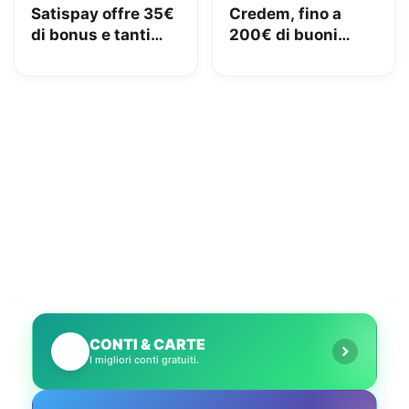
Satispay offre 35€
Credem, fino a
di bonus e tanti
200€ di buoni
servizi utili
Amazon con il
conto gratuito
CONTI & CARTE
💳
I migliori conti gratuiti.