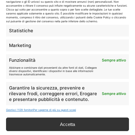
navigazione o gli ID univoci su questo sito e di mostrare annunci (non) personalizzati. Non
Casa
Extra
acconsentire o ritirare il consenso può influire negativamente su alcune caratteristiche e funzioni.
Clicca qui sotto per acconsentire a quanto sopra o per fare scelte dettagliate. Le tue scelte
saranno applicate solamente a questo sito. È possibile modificare le impostazioni in qualsiasi
momento, compreso il ritiro del consenso, utilizzando i pulsanti della Cookie Policy o cliccando
sul pulsante di gestione del consenso nella parte inferiore dello schermo.
Statistiche
Marketing
Disclaimer
Funzionalità
I marchi citati appartengono ai rispettivi proprietari. Le offerte
Sempre attivo
segnalate possono subire variazioni: verifica sempre le condizioni
Abbinare e combinare dati provenienti da altre fonti di dati, Collegare
diversi dispositivi, Identificare i dispositivi in base alle informazioni
sui siti ufficiali.
trasmesse automaticamente.
Garantire la sicurezza, prevenire e
rilevare frodi, correggere errori, Erogare
Sempre attivo
Info
e presentare pubblicità e contenuto.
Gestisci 1129 fornitori
Per saperne di più su questi scopi
In qualità di Affiliato Amazon ed eBay, Tariffando riceve un
guadagno dagli acquisti idonei.
Accetta
Note Legali
|
Cookie Policy