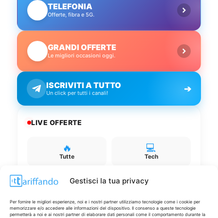
TELEFONIA
📱
Offerte, fibra e 5G.
GRANDI OFFERTE
🔥
Le migliori occasioni oggi.
ISCRIVITI A TUTTO
➔
Un click per tutti i canali!
LIVE OFFERTE
🔥
💻
Tutte
Tech
Gestisci la tua privacy
🛒
👗
Spesa
Moda
Per fornire le migliori esperienze, noi e i nostri partner utilizziamo tecnologie come i cookie per
memorizzare e/o accedere alle informazioni del dispositivo. Il consenso a queste tecnologie
🏠
💎
permetterà a noi e ai nostri partner di elaborare dati personali come il comportamento durante la