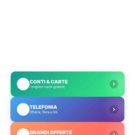
CONTI & CARTE
💳
I migliori conti gratuiti.
TELEFONIA
📱
Offerte, fibra e 5G.
GRANDI OFFERTE
🔥