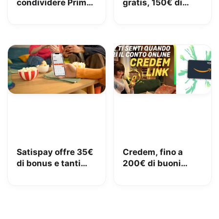
condividere Prime
gratis, 150€ di
in famiglia con
carburante e 50€
Amazon Family
di pedaggi GRATIS!
Satispay offre 35€
Credem, fino a
di bonus e tanti
200€ di buoni
servizi utili
Amazon con il
conto gratuito