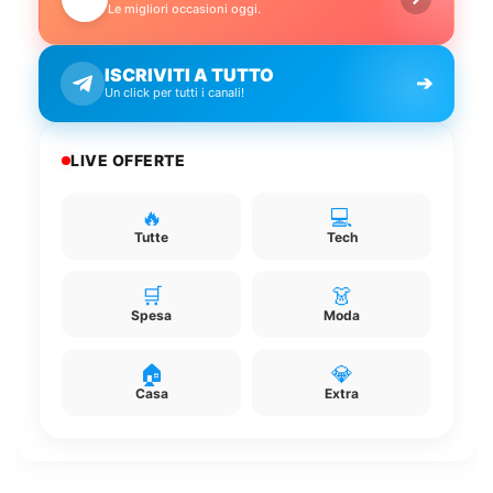
Le migliori occasioni oggi.
ISCRIVITI A TUTTO
➔
Un click per tutti i canali!
LIVE OFFERTE
🔥
💻
Tutte
Tech
🛒
👗
Spesa
Moda
🏠
💎
Casa
Extra