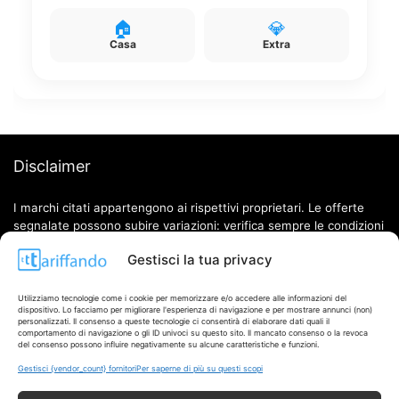
🏠
💎
Casa
Extra
Disclaimer
I marchi citati appartengono ai rispettivi proprietari. Le offerte
segnalate possono subire variazioni: verifica sempre le condizioni
sui siti ufficiali.
Gestisci la tua privacy
Utilizziamo tecnologie come i cookie per memorizzare e/o accedere alle informazioni del
dispositivo. Lo facciamo per migliorare l'esperienza di navigazione e per mostrare annunci (non)
Info
personalizzati. Il consenso a queste tecnologie ci consentirà di elaborare dati quali il
comportamento di navigazione o gli ID univoci su questo sito. Il mancato consenso o la revoca
del consenso possono influire negativamente su alcune caratteristiche e funzioni.
In qualità di Affiliato Amazon ed eBay, Tariffando riceve un
Gestisci {vendor_count} fornitori
Per saperne di più su questi scopi
guadagno dagli acquisti idonei.