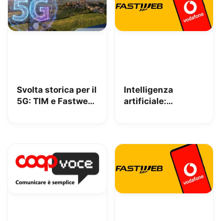
Svolta storica per il
Intelligenza
5G: TIM e Fastweb
artificiale:
+ Vodafone
Fastweb+Vodafone
insieme per dire
tra i pionieri
addio alle zone
europei nella
senza segnale
sottoscrizione del
Codice di Condotta
UE per la GenAI