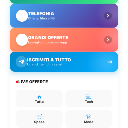
TELEFONIA
📱
Offerte, fibra e 5G.
GRANDI OFFERTE
🔥
Le migliori occasioni oggi.
ISCRIVITI A TUTTO
➔
Un click per tutti i canali!
LIVE OFFERTE
🔥
💻
Tutte
Tech
🛒
👗
Spesa
Moda