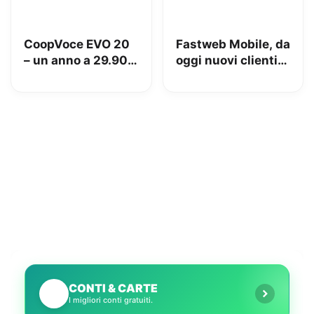
CoopVoce EVO 20
Fastweb Mobile, da
– un anno a 29.90€
oggi nuovi clienti
con minuti, SMS e
su rete Vodafone
20GB
CONTI & CARTE
💳
I migliori conti gratuiti.