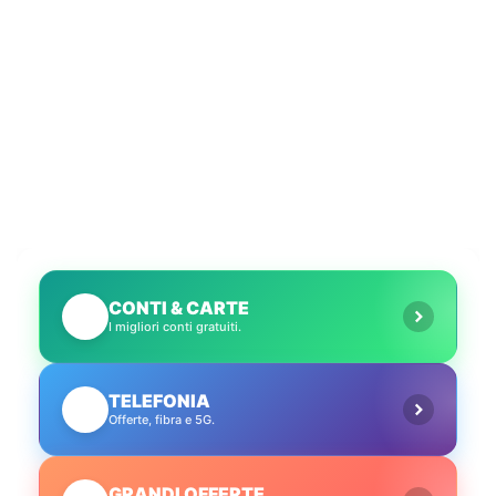
CONTI & CARTE
💳
I migliori conti gratuiti.
TELEFONIA
📱
Offerte, fibra e 5G.
GRANDI OFFERTE