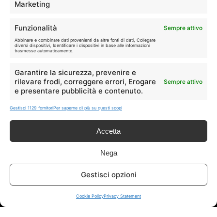
Marketing
Disclaimer
Funzionalità
Sempre attivo
Abbinare e combinare dati provenienti da altre fonti di dati, Collegare
diversi dispositivi, Identificare i dispositivi in base alle informazioni
I marchi citati appartengono ai rispettivi proprietari. Le offerte
trasmesse automaticamente.
segnalate possono subire variazioni: verifica sempre le condizioni
sui siti ufficiali.
Garantire la sicurezza, prevenire e
rilevare frodi, correggere errori, Erogare
Sempre attivo
e presentare pubblicità e contenuto.
Info
Gestisci 1129 fornitori
Per saperne di più su questi scopi
In qualità di Affiliato Amazon ed eBay, Tariffando riceve un
Accetta
guadagno dagli acquisti idonei.
Nega
Note Legali
|
Cookie Policy
Gestisci opzioni
Cookie Policy
Privacy Statement