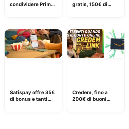
condividere Prime
gratis, 150€ di
in famiglia con
carburante e 50€
Amazon Family
di pedaggi GRATIS!
Satispay offre 35€
Credem, fino a
di bonus e tanti
200€ di buoni
servizi utili
Amazon con il
conto gratuito