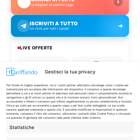
🔥
Le migliori occasioni oggi.
ISCRIVITI A TUTTO
➔
Un click per tutti i canali!
LIVE OFFERTE
🔥
💻
Tutte
Tech
Gestisci la tua privacy
🛒
👗
Per fornire le migliori esperienze, noi e i nostri partner utilizziamo tecnologie come i cookie per
memorizzare e/o accedere alle informazioni del dispositivo. Il consenso a queste tecnologie
Spesa
Moda
permetterà a noi e ai nostri partner di elaborare dati personali come il comportamento durante la
navigazione o gli ID univoci su questo sito e di mostrare annunci (non) personalizzati. Non
acconsentire o ritirare il consenso può influire negativamente su alcune caratteristiche e funzioni.
Clicca qui sotto per acconsentire a quanto sopra o per fare scelte dettagliate. Le tue scelte
🏠
💎
saranno applicate solamente a questo sito. È possibile modificare le impostazioni in qualsiasi
Casa
Extra
momento, compreso il ritiro del consenso, utilizzando i pulsanti della Cookie Policy o cliccando
sul pulsante di gestione del consenso nella parte inferiore dello schermo.
Statistiche