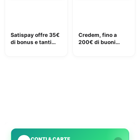
Satispay offre 35€
Credem, fino a
di bonus e tanti
200€ di buoni
servizi utili
Amazon con il
conto gratuito
CONTI & CARTE