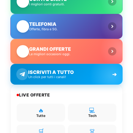
💳
I migliori conti gratuiti.
TELEFONIA
📱
Offerte, fibra e 5G.
GRANDI OFFERTE
🔥
Le migliori occasioni oggi.
ISCRIVITI A TUTTO
➔
Un click per tutti i canali!
LIVE OFFERTE
🔥
💻
Tutte
Tech
🛒
👗