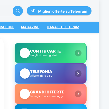
Migliori offerte su Telegram
RAZIONI
MAGAZINE
CANALI TELEGRAM
CONTI & CARTE
💳
I migliori conti gratuiti.
TELEFONIA
📱
Offerte, fibra e 5G.
GRANDI OFFERTE
🔥
Le migliori occasioni oggi.