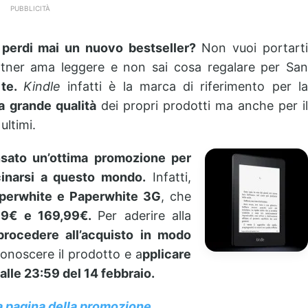
PUBBLICITÀ
 perdi mai un nuovo bestseller?
Non vuoi portart
partner ama leggere e non sai cosa regalare per San
 te.
Kindle
infatti è la marca di riferimento per l
a grande qualità
dei propri prodotti ma anche per il
ultimi.
sato un’ottima promozione per
cinarsi a questo mondo.
Infatti,
aperwhite e Paperwhite 3G
, che
99€ e 169,99€.
Per aderire alla
procedere all’acquisto in modo
conoscere il prodotto e a
pplicare
 alle 23:59 del 14 febbraio.
 la pagina della promozione