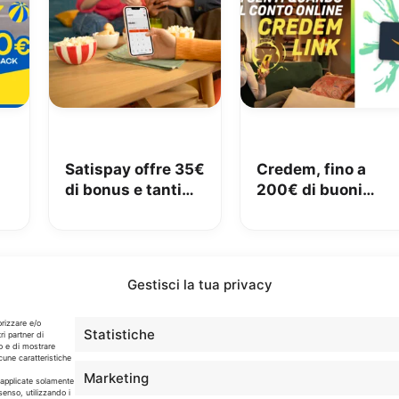
Satispay offre 35€
Credem, fino a
di bonus e tanti
200€ di buoni
€
servizi utili
Amazon con il
conto gratuito
Gestisci la tua privacy
Info
orizzare e/o
Statistiche
ri partner di
o e di mostrare
cune caratteristiche
In qualità di Affiliato Amazon ed eBay, Tariffando riceve
Marketing
un guadagno dagli acquisti idonei.
o applicate solamente
senso, utilizzando i