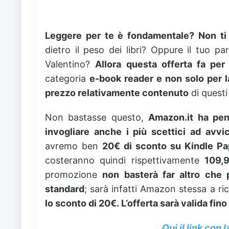
Leggere per te è fondamentale? Non ti
dietro il peso dei libri? Oppure il tuo 
Valentino?
Allora questa offerta fa per
categoria
e-book reader e non solo per l
prezzo relativamente contenuto
di questi 
Non bastasse questo,
Amazon.it ha pen
invogliare anche i più scettici ad avvi
avremo ben
20€ di sconto su Kindle P
costeranno quindi rispettivamente
109,
promozione
non basterà far altro che 
standard
; sarà infatti Amazon stessa a ri
lo sconto di 20€.
L’offerta sarà valida fino
Qui il link con