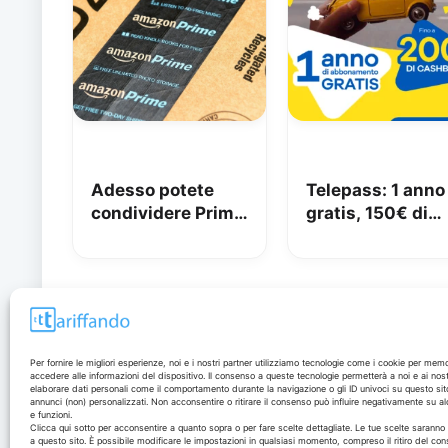
Adesso potete
Telepass: 1 anno
condividere Prime
gratis, 150€ di
in famiglia con
carburante e 50
Amazon Family
di pedaggi
GRATIS!
Disclaimer
Per fornire le migliori esperienze, noi e i nostri partner utilizziamo tecnologie come i cookie per mem
accedere alle informazioni del dispositivo. Il consenso a queste tecnologie permetterà a noi e ai nost
elaborare dati personali come il comportamento durante la navigazione o gli ID univoci su questo sit
annunci (non) personalizzati. Non acconsentire o ritirare il consenso può influire negativamente su al
I marchi citati appartengono ai rispettivi proprietari. Le
e funzioni.
offerte segnalate possono subire variazioni: verifica
Clicca qui sotto per acconsentire a quanto sopra o per fare scelte dettagliate. Le tue scelte sarann
a questo sito. È possibile modificare le impostazioni in qualsiasi momento, compreso il ritiro del con
sempre le condizioni sui siti ufficiali.