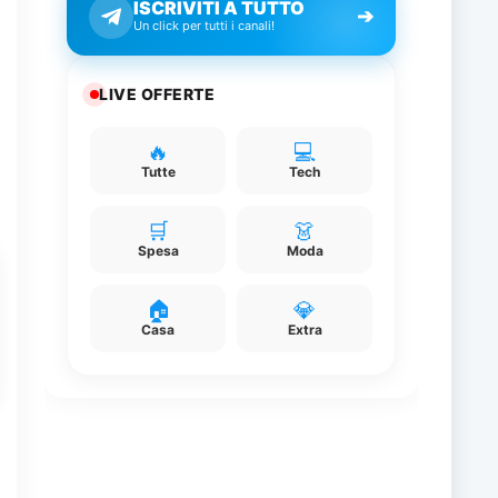
ISCRIVITI A TUTTO
➔
Un click per tutti i canali!
i
LIVE OFFERTE
a
🔥
💻
Tutte
Tech
🛒
👗
Spesa
Moda
🏠
💎
Casa
Extra