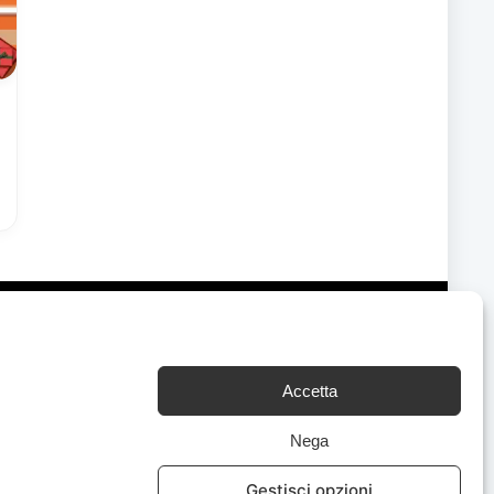
Accetta
Chi Siamo
|
Contattaci
Nega
Gestisci opzioni