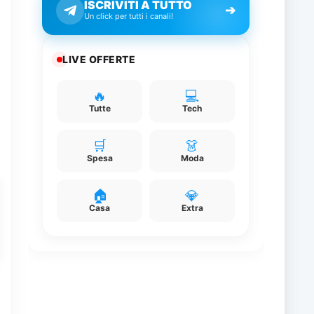
ISCRIVITI A TUTTO
➔
Un click per tutti i canali!
LIVE OFFERTE
e
🔥
💻
Tutte
Tech
🛒
👗
Spesa
Moda
🏠
💎
Casa
Extra