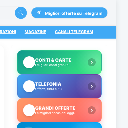
Migliori offerte su Telegram
RAZIONI
MAGAZINE
CANALI TELEGRAM
CONTI & CARTE
💳
I migliori conti gratuiti.
TELEFONIA
📱
Offerte, fibra e 5G.
GRANDI OFFERTE
🔥
Le migliori occasioni oggi.