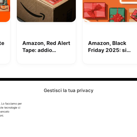
te
Amazon, Red Alert
Amazon, Black
Tape: addio
Friday 2025: si
pacchi
parte il 20
manomessi e più
Novembre
e
sicurezza
Gestisci la tua privacy
Info
. Lo facciamo per
ste tecnologie ci
In qualità di Affiliato Amazon ed eBay, Tariffando riceve
 mancato
un guadagno dagli acquisti idonei.
ni.
Note Legali
|
Cookie Policy