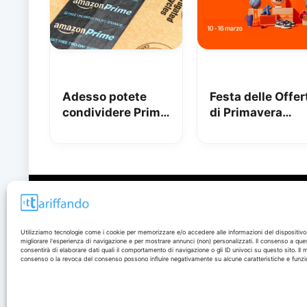
Adesso potete
Festa delle Offer
condividere Prime
di Primavera
in famiglia con
Amazon 2026!
Amazon Family
Date, sconti
anticipati e com
prepararsi
Disclaimer
Utilizziamo tecnologie come i cookie per memorizzare e/o accedere alle informazioni del dispositivo
migliorare l'esperienza di navigazione e per mostrare annunci (non) personalizzati. Il consenso a que
I marchi citati appartengono ai rispettivi proprietari. Le
consentirà di elaborare dati quali il comportamento di navigazione o gli ID univoci su questo sito. Il
offerte segnalate possono subire variazioni: verifica
consenso o la revoca del consenso possono influire negativamente su alcune caratteristiche e funzio
sempre le condizioni sui siti ufficiali.