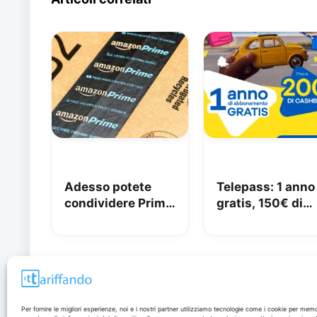
Adesso potete
Telepass: 1 anno
condividere Prime
gratis, 150€ di
in famiglia con
carburante e 50
Amazon Family
di pedaggi
GRATIS!
Disclaimer
Per fornire le migliori esperienze, noi e i nostri partner utilizziamo tecnologie come i cookie per mem