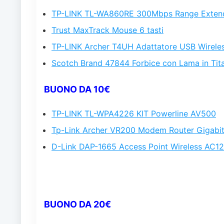
TP-LINK TL-WA860RE 300Mbps Range Exten
Trust MaxTrack Mouse 6 tasti
TP-LINK Archer T4UH Adattatore USB Wirele
Scotch Brand 47844 Forbice con Lama in Tit
BUONO DA 10€
TP-LINK TL-WPA4226 KIT Powerline AV500
Tp-Link Archer VR200 Modem Router Gigabi
D-Link DAP-1665 Access Point Wireless AC1
BUONO DA 20€