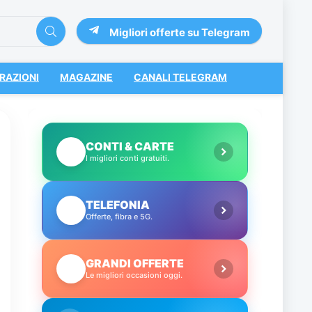
Migliori offerte su Telegram
RAZIONI
MAGAZINE
CANALI TELEGRAM
CONTI & CARTE
💳
I migliori conti gratuiti.
TELEFONIA
📱
Offerte, fibra e 5G.
GRANDI OFFERTE
🔥
Le migliori occasioni oggi.