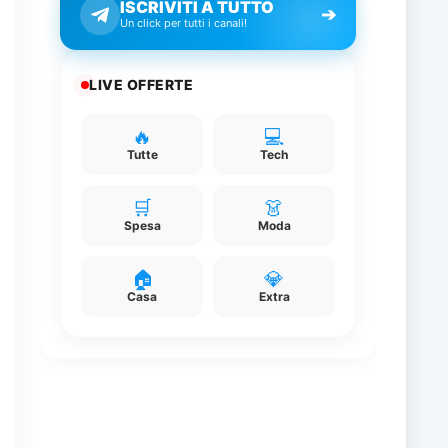
ISCRIVITI A TUTTO
➔
Un click per tutti i canali!
LIVE OFFERTE
🔥
💻
Tutte
Tech
🛒
👗
Spesa
Moda
🏠
💎
Casa
Extra