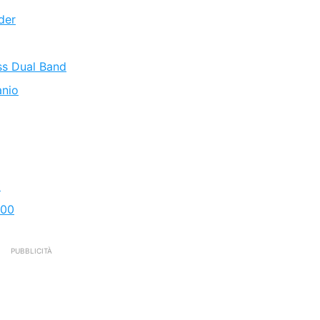
der
ss Dual Band
anio
t
200
PUBBLICITÀ