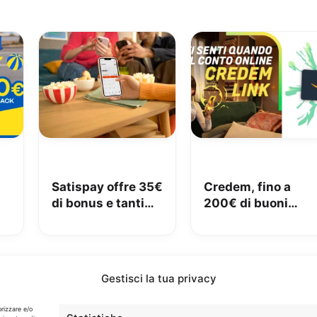
Satispay offre 35€
Credem, fino a
di bonus e tanti
200€ di buoni
€
servizi utili
Amazon con il
conto gratuito
Gestisci la tua privacy
Info
orizzare e/o