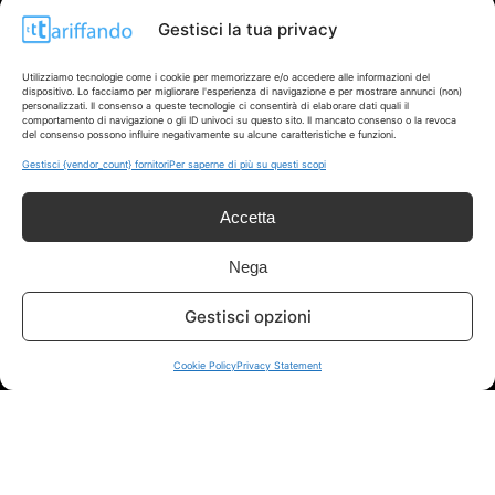
Gestisci la tua privacy
Info
Utilizziamo tecnologie come i cookie per memorizzare e/o accedere alle informazioni del
In qualità di Affiliato Amazon ed eBay, Tariffando riceve un
dispositivo. Lo facciamo per migliorare l'esperienza di navigazione e per mostrare annunci (non)
personalizzati. Il consenso a queste tecnologie ci consentirà di elaborare dati quali il
guadagno dagli acquisti idonei.
comportamento di navigazione o gli ID univoci su questo sito. Il mancato consenso o la revoca
del consenso possono influire negativamente su alcune caratteristiche e funzioni.
Note Legali
|
Cookie Policy
Gestisci {vendor_count} fornitori
Per saperne di più su questi scopi
Accetta
Nega
Gestisci opzioni
Chi Siamo
|
Contattaci
Cookie Policy
Privacy Statement
© 2026 - Tariffando® è un marchio registrato - Tutti i diritti sono
riservati. - P. IVA 05424560877