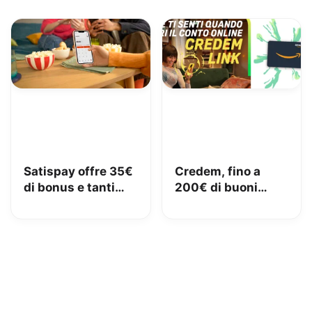
Satispay offre 35€
Credem, fino a
di bonus e tanti
200€ di buoni
servizi utili
Amazon con il
conto gratuito