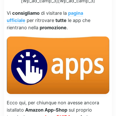
[wp_ad_camp_3][wp_ad_camp_3]
Vi
consigliamo
di visitare la
pagina
ufficiale
per ritrovare
tutte
le app che
rientrano nella
promozione
.
Ecco qui, per chiunque non avesse ancora
istallato
Amazon App-Shop
sul proprio