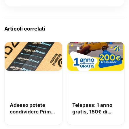
Articoli correlati
Adesso potete
Telepass: 1 anno
condividere Prime
gratis, 150€ di
in famiglia con
carburante e 50€
Amazon Family
di pedaggi GRATIS!