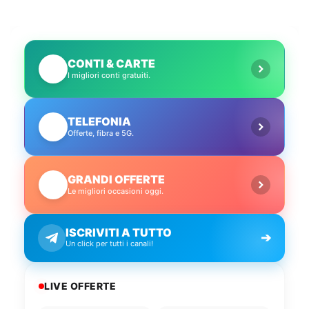
CONTI & CARTE
💳
I migliori conti gratuiti.
TELEFONIA
📱
Offerte, fibra e 5G.
GRANDI OFFERTE
🔥
Le migliori occasioni oggi.
ISCRIVITI A TUTTO
➔
Un click per tutti i canali!
LIVE OFFERTE