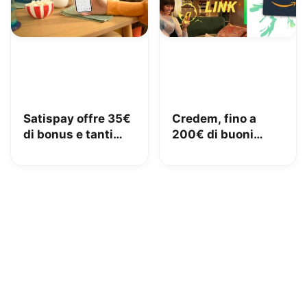
Satispay offre 35€
Credem, fino a
di bonus e tanti
200€ di buoni
servizi utili
Amazon con il
conto gratuito