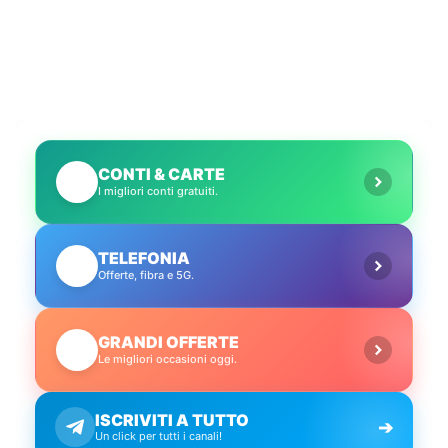
CONTI & CARTE
💳
I migliori conti gratuiti.
TELEFONIA
📱
Offerte, fibra e 5G.
GRANDI OFFERTE
🔥
Le migliori occasioni oggi.
ISCRIVITI A TUTTO
➔
Un click per tutti i canali!