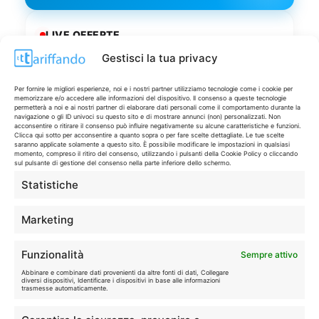
LIVE OFFERTE
Gestisci la tua privacy
🔥
💻
Tutte
Tech
Per fornire le migliori esperienze, noi e i nostri partner utilizziamo tecnologie come i cookie per
memorizzare e/o accedere alle informazioni del dispositivo. Il consenso a queste tecnologie
permetterà a noi e ai nostri partner di elaborare dati personali come il comportamento durante la
navigazione o gli ID univoci su questo sito e di mostrare annunci (non) personalizzati. Non
🛒
👗
acconsentire o ritirare il consenso può influire negativamente su alcune caratteristiche e funzioni.
Spesa
Moda
Clicca qui sotto per acconsentire a quanto sopra o per fare scelte dettagliate. Le tue scelte
saranno applicate solamente a questo sito. È possibile modificare le impostazioni in qualsiasi
momento, compreso il ritiro del consenso, utilizzando i pulsanti della Cookie Policy o cliccando
sul pulsante di gestione del consenso nella parte inferiore dello schermo.
🏠
💎
Statistiche
Casa
Extra
Marketing
Funzionalità
Sempre attivo
Abbinare e combinare dati provenienti da altre fonti di dati, Collegare
Disclaimer
diversi dispositivi, Identificare i dispositivi in base alle informazioni
trasmesse automaticamente.
I marchi citati appartengono ai rispettivi proprietari. Le offerte