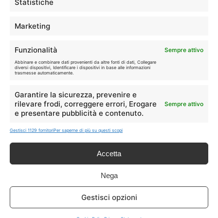
Statistiche
Info
Marketing
In qualità di Affiliato Amazon ed eBay, Tariffando riceve un
Funzionalità
Sempre attivo
guadagno dagli acquisti idonei.
Abbinare e combinare dati provenienti da altre fonti di dati, Collegare
diversi dispositivi, Identificare i dispositivi in base alle informazioni
Note Legali
|
Cookie Policy
trasmesse automaticamente.
Garantire la sicurezza, prevenire e
rilevare frodi, correggere errori, Erogare
Sempre attivo
e presentare pubblicità e contenuto.
Gestisci 1129 fornitori
Per saperne di più su questi scopi
Accetta
Chi Siamo
|
Contattaci
Nega
Gestisci opzioni
© 2026 - Tariffando® è un marchio registrato - Tutti i diritti sono
riservati. - P. IVA 05424560877