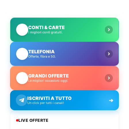
CONTI & CARTE
💳
I migliori conti gratuiti.
TELEFONIA
📱
Offerte, fibra e 5G.
GRANDI OFFERTE
🔥
Le migliori occasioni oggi.
ISCRIVITI A TUTTO
➔
Un click per tutti i canali!
LIVE OFFERTE