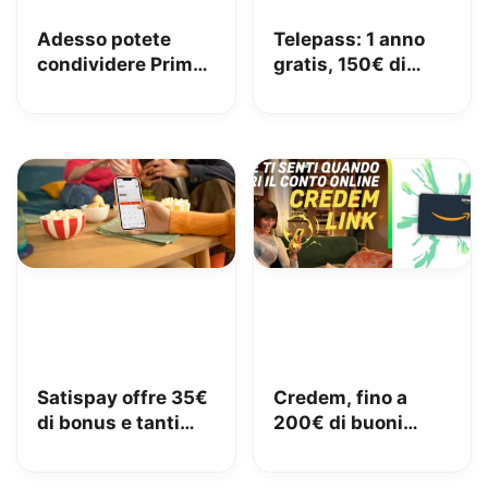
Adesso potete
Telepass: 1 anno
condividere Prime
gratis, 150€ di
in famiglia con
carburante e 50€
Amazon Family
di pedaggi GRATIS!
Satispay offre 35€
Credem, fino a
di bonus e tanti
200€ di buoni
servizi utili
Amazon con il
conto gratuito