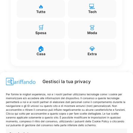
🔥
💻
Tutte
Tech
🛒
👗
Spesa
Moda
🏠
💎
Casa
Extra
Gestisci la tua privacy
Disclaimer
Per fornire le migliori esperienze, noi e i nostri partner utilizziamo tecnologie come i cookie per
memorizzare e/o accedere alle informazioni del dispositivo. Il consenso a queste tecnologie
permetterà a noi e ai nostri partner di elaborare dati personali come il comportamento durante la
navigazione o gli ID univoci su questo sito e di mostrare annunci (non) personalizzati. Non
I marchi citati appartengono ai rispettivi proprietari. Le offerte
acconsentire o ritirare il consenso può influire negativamente su alcune caratteristiche e funzioni.
Clicca qui sotto per acconsentire a quanto sopra o per fare scelte dettagliate. Le tue scelte
segnalate possono subire variazioni: verifica sempre le condizioni
saranno applicate solamente a questo sito. È possibile modificare le impostazioni in qualsiasi
sui siti ufficiali.
momento, compreso il ritiro del consenso, utilizzando i pulsanti della Cookie Policy o cliccando
sul pulsante di gestione del consenso nella parte inferiore dello schermo.