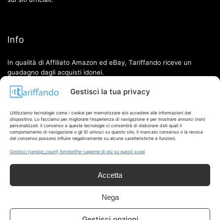
Info
In qualità di Affiliato Amazon ed eBay, Tariffando riceve un
guadagno dagli acquisti idonei.
Gestisci la tua privacy
Note Legali
|
Cookie Policy
Utilizziamo tecnologie come i cookie per memorizzare e/o accedere alle informazioni del
dispositivo. Lo facciamo per migliorare l'esperienza di navigazione e per mostrare annunci (non)
personalizzati. Il consenso a queste tecnologie ci consentirà di elaborare dati quali il
comportamento di navigazione o gli ID univoci su questo sito. Il mancato consenso o la revoca
del consenso possono influire negativamente su alcune caratteristiche e funzioni.
Gestisci {vendor_count} fornitori
Per saperne di più su questi scopi
Accetta
Chi Siamo
|
Contattaci
Nega
Gestisci opzioni