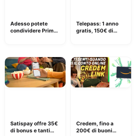
Adesso potete
Telepass: 1 anno
condividere Prime
gratis, 150€ di
in famiglia con
carburante e 50€
Amazon Family
di pedaggi GRATIS!
Satispay offre 35€
Credem, fino a
di bonus e tanti
200€ di buoni