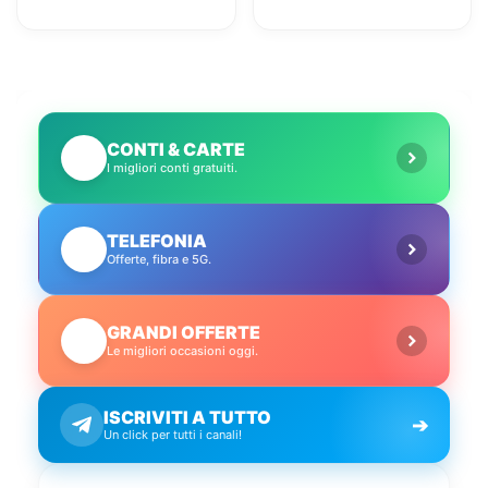
servizi utili
Amazon con il
conto gratuito
CONTI & CARTE
💳
I migliori conti gratuiti.
TELEFONIA
📱
Offerte, fibra e 5G.
GRANDI OFFERTE
🔥
Le migliori occasioni oggi.
ISCRIVITI A TUTTO
➔
Un click per tutti i canali!