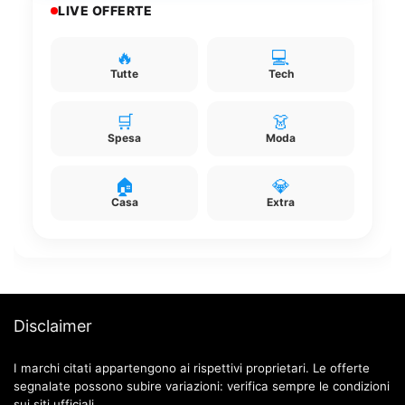
LIVE OFFERTE
🔥
💻
Tutte
Tech
🛒
👗
Spesa
Moda
🏠
💎
Casa
Extra
Disclaimer
I marchi citati appartengono ai rispettivi proprietari. Le offerte
segnalate possono subire variazioni: verifica sempre le condizioni
sui siti ufficiali.