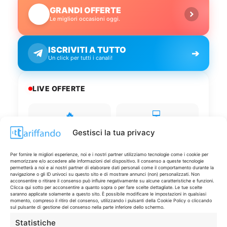
GRANDI OFFERTE
🔥
Le migliori occasioni oggi.
ISCRIVITI A TUTTO
➔
Un click per tutti i canali!
LIVE OFFERTE
🔥
💻
Tutte
Tech
Gestisci la tua privacy
🛒
👗
Per fornire le migliori esperienze, noi e i nostri partner utilizziamo tecnologie come i cookie per
Spesa
Moda
memorizzare e/o accedere alle informazioni del dispositivo. Il consenso a queste tecnologie
permetterà a noi e ai nostri partner di elaborare dati personali come il comportamento durante la
navigazione o gli ID univoci su questo sito e di mostrare annunci (non) personalizzati. Non
acconsentire o ritirare il consenso può influire negativamente su alcune caratteristiche e funzioni.
🏠
💎
Clicca qui sotto per acconsentire a quanto sopra o per fare scelte dettagliate. Le tue scelte
saranno applicate solamente a questo sito. È possibile modificare le impostazioni in qualsiasi
Casa
Extra
momento, compreso il ritiro del consenso, utilizzando i pulsanti della Cookie Policy o cliccando
sul pulsante di gestione del consenso nella parte inferiore dello schermo.
Statistiche