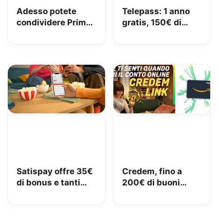
Adesso potete
Telepass: 1 anno
condividere Prime
gratis, 150€ di
in famiglia con
carburante e 50€
Amazon Family
di pedaggi GRATIS!
Satispay offre 35€
Credem, fino a
di bonus e tanti
200€ di buoni
servizi utili
Amazon con il
conto gratuito