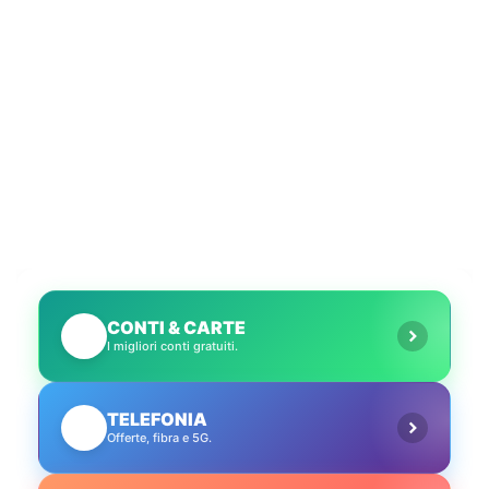
CONTI & CARTE
💳
I migliori conti gratuiti.
TELEFONIA
📱
Offerte, fibra e 5G.