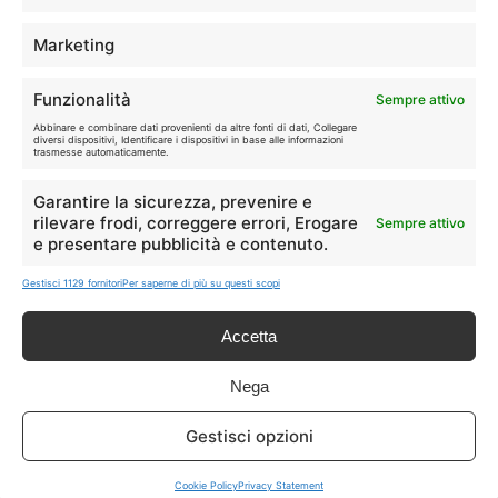
Marketing
Disclaimer
Funzionalità
Sempre attivo
Abbinare e combinare dati provenienti da altre fonti di dati, Collegare
I marchi citati appartengono ai rispettivi proprietari. Le offerte
diversi dispositivi, Identificare i dispositivi in base alle informazioni
trasmesse automaticamente.
segnalate possono subire variazioni: verifica sempre le condizioni
sui siti ufficiali.
Garantire la sicurezza, prevenire e
rilevare frodi, correggere errori, Erogare
Sempre attivo
e presentare pubblicità e contenuto.
Info
Gestisci 1129 fornitori
Per saperne di più su questi scopi
In qualità di Affiliato Amazon ed eBay, Tariffando riceve un
Accetta
guadagno dagli acquisti idonei.
Nega
Note Legali
|
Cookie Policy
Gestisci opzioni
Cookie Policy
Privacy Statement