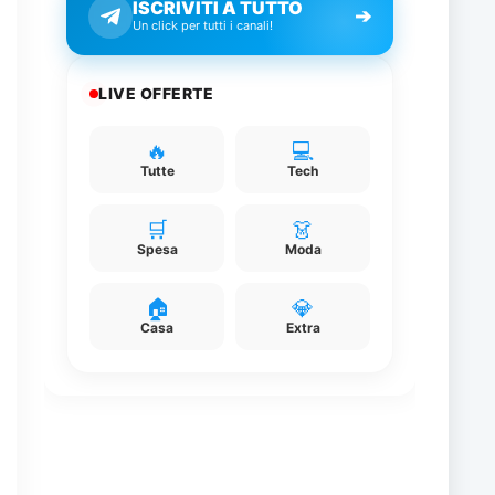
ISCRIVITI A TUTTO
➔
Un click per tutti i canali!
e
a
LIVE OFFERTE
🔥
💻
Tutte
Tech
🛒
👗
Spesa
Moda
🏠
💎
Casa
Extra