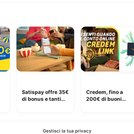
Satispay offre 35€
Credem, fino a
di bonus e tanti
200€ di buoni
€
servizi utili
Amazon con il
conto gratuito
Gestisci la tua privacy