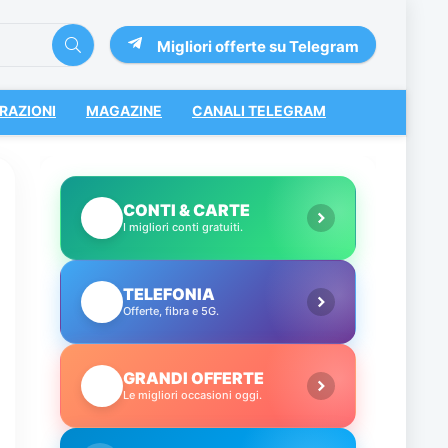
Migliori offerte su Telegram
RAZIONI
MAGAZINE
CANALI TELEGRAM
CONTI & CARTE
💳
I migliori conti gratuiti.
TELEFONIA
📱
Offerte, fibra e 5G.
GRANDI OFFERTE
🔥
Le migliori occasioni oggi.