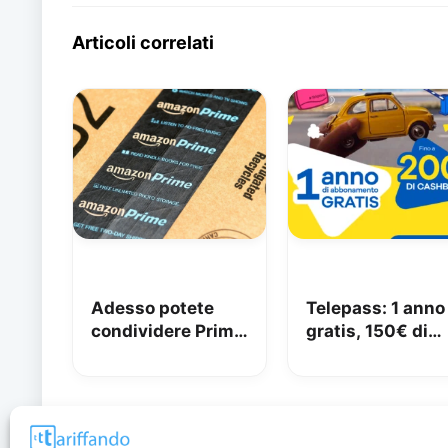
Articoli correlati
Adesso potete
Telepass: 1 anno
condividere Prime
gratis, 150€ di
in famiglia con
carburante e 50
Amazon Family
di pedaggi
GRATIS!