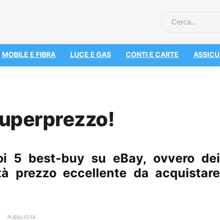
MOBILE E FIBRA
LUCE E GAS
CONTI E CARTE
ASSICU
superprezzo!
oi 5 best-buy su eBay, ovvero dei
tà prezzo eccellente da acquistare
PUBBLICITÀ