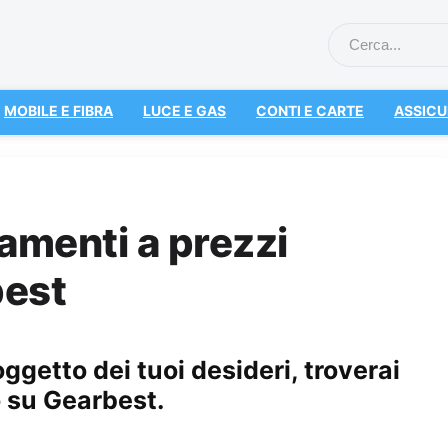
MOBILE E FIBRA
LUCE E GAS
CONTI E CARTE
ASSICU
lamenti a prezzi
best
getto dei tuoi desideri, troverai
to su Gearbest.