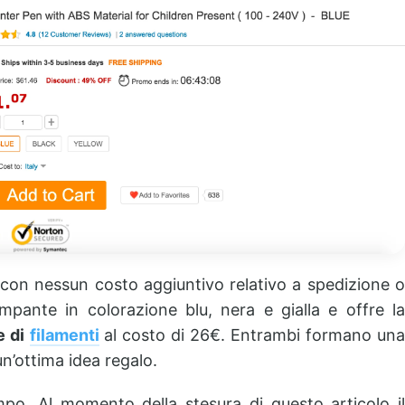
8€ con nessun costo aggiuntivo relativo a spedizione o
ante in colorazione blu, nera e gialla e offre la
e di
filamenti
al costo di 26€. Entrambi formano un
n’ottima idea regalo.
po. Al momento della stesura di questo articolo il