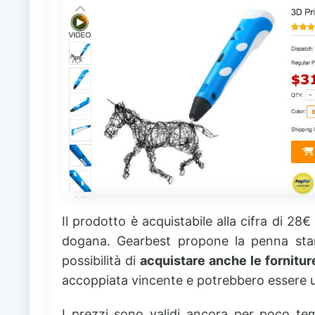
Il prodotto è acquistabile alla cifra di 2
dogana. Gearbest propone la penna stamp
possibilità di
acquistare anche le fornitur
accoppiata vincente e potrebbero essere u
I prezzi sono validi ancora per poco tem