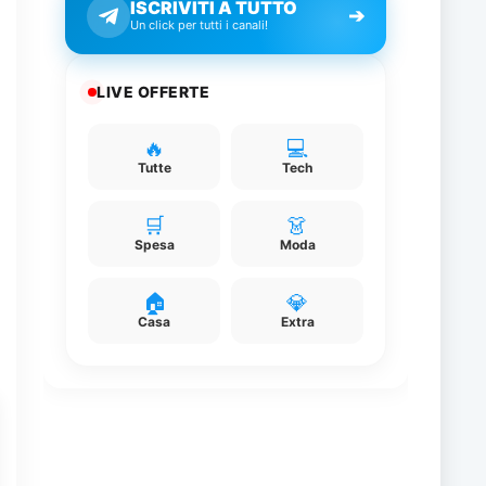
ISCRIVITI A TUTTO
➔
Un click per tutti i canali!
LIVE OFFERTE
🔥
💻
Tutte
Tech
🛒
👗
Spesa
Moda
🏠
💎
e
Casa
Extra