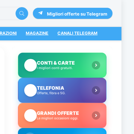
Migliori offerte su Telegram
RAZIONI
MAGAZINE
CANALI TELEGRAM
CONTI & CARTE
💳
I migliori conti gratuiti.
TELEFONIA
📱
Offerte, fibra e 5G.
GRANDI OFFERTE
🔥
Le migliori occasioni oggi.