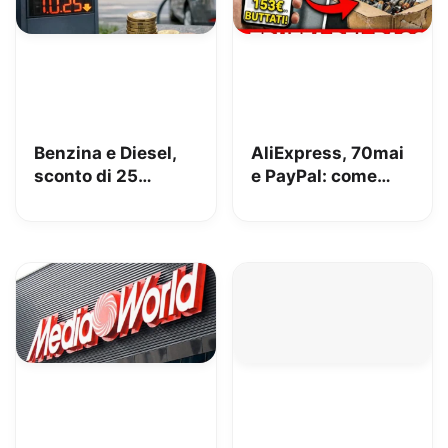
Benzina e Diesel,
AliExpress, 70mai
sconto di 25
e PayPal: come
centesimi da oggi
perdere 153€
[AGGIORNATO,
risolto!]