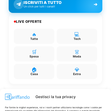
ISCRIVITI A TUTTO
➔
Un click per tutti i canali!
LIVE OFFERTE
🔥
💻
Tutte
Tech
🛒
👗
Spesa
Moda
🏠
💎
Casa
Extra
Gestisci la tua privacy
Disclaimer
Per fornire le migliori esperienze, noi e i nostri partner utilizziamo tecnologie come i cookie per
memorizzare e/o accedere alle informazioni del dispositivo. Il consenso a queste tecnologie