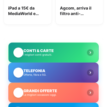
iPad a 15€ da
Agcom, arriva il
MediaWorld e
filtro anti-
adesso lo vuole
spoofing: addio al
indietro: come
telemarketing
stanno le cose e
selvaggio?
cosa abbiamo fatto
noi
CONTI & CARTE
💳
I migliori conti gratuiti.
TELEFONIA
📱
Offerte, fibra e 5G.
GRANDI OFFERTE
🔥
Le migliori occasioni oggi.