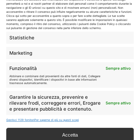
permetterà a noi e ai nostri partner di elaborare dati personali come il comportamento durante la
navigazione o gli ID univoci su questo sito e di mostrare annunci (non) personalizzati. Non
I marchi citati appartengono ai rispettivi proprietari. Le offerte
acconsentire o ritirare il consenso può influire negativamente su alcune caratteristiche e funzioni.
Clicca qui sotto per acconsentire a quanto sopra o per fare scelte dettagliate. Le tue scelte
segnalate possono subire variazioni: verifica sempre le condizioni
saranno applicate solamente a questo sito. È possibile modificare le impostazioni in qualsiasi
sui siti ufficiali.
momento, compreso il ritiro del consenso, utilizzando i pulsanti della Cookie Policy o cliccando
sul pulsante di gestione del consenso nella parte inferiore dello schermo.
Statistiche
Info
Marketing
In qualità di Affiliato Amazon ed eBay, Tariffando riceve un
Funzionalità
Sempre attivo
guadagno dagli acquisti idonei.
Abbinare e combinare dati provenienti da altre fonti di dati, Collegare
diversi dispositivi, Identificare i dispositivi in base alle informazioni
Note Legali
|
Cookie Policy
trasmesse automaticamente.
Garantire la sicurezza, prevenire e
rilevare frodi, correggere errori, Erogare
Sempre attivo
e presentare pubblicità e contenuto.
Gestisci 1129 fornitori
Per saperne di più su questi scopi
Accetta
Chi Siamo
|
Contattaci